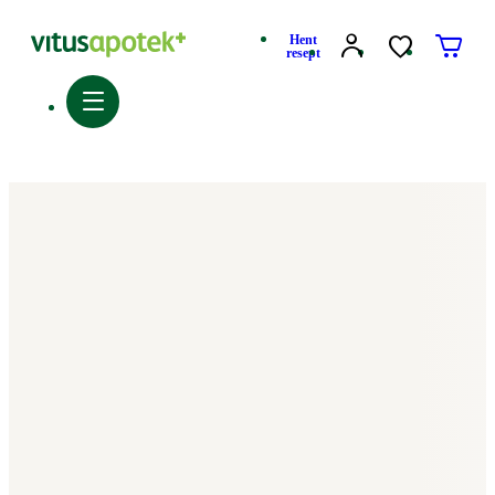
Hent
resept