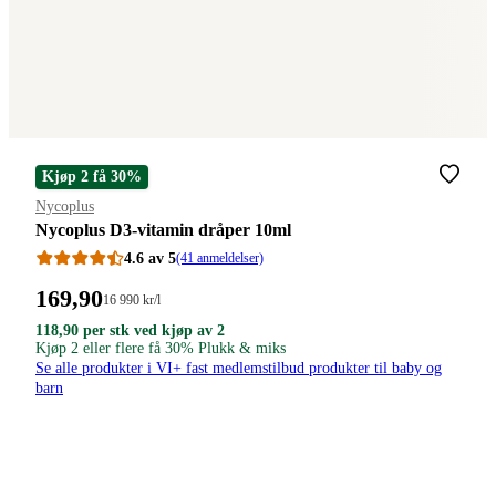
Kjøp 2 få 30%
Merke
:
Nycoplus
Nycoplus D3-vitamin dråper 10ml
4.6 av 5
(41 anmeldelser)
Pris:
169
,90
Stykkpris:
16 990
kr
/l
16
169,90
118,90
118,90
118
,90
per stk ved kjøp av 2
990,00/l
kroner
kroner.
Kjøp 2 eller flere få 30% Plukk & miks
kroner.
kroner.
per
Se alle produkter i VI+ fast medlemstilbud produkter til baby og
stk
barn
ved
kjøp
av
2