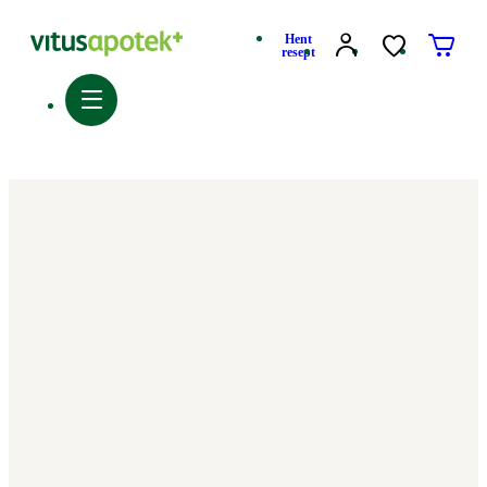
Hent
resept