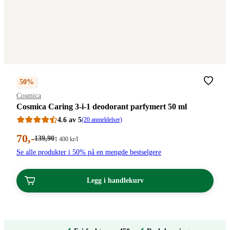
50%
Merke
:
Cosmica
Cosmica Caring 3-i-1 deodorant parfymert 50 ml
4.6 av 5
(20 anmeldelser)
Nåværende
70
,-
Førpris:
139
,90
Stykkpris:
1 400
kr
/l
139,90
1
pris:
Se alle produkter i 50% på en mengde bestselgere
kroner.
400,00/l
70,00
kroner.
kroner.
Legg i handlekurv