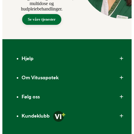
multidose og
hudpleiebehandlinger.
Se våre tjenester
Bunntekst
Hjelp
Om Vitusapotek
Følg oss
Kundeklubb