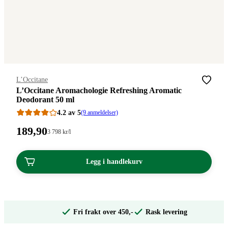
Merke
:
L’Occitane
L’Occitane Aromachologie Refreshing Aromatic
Deodorant 50 ml
4.2 av 5
(9 anmeldelser)
Pris:
189
,90
Stykkpris:
3 798
kr
/l
3
189,90
798,00/l
kroner.
kroner.
Legg i handlekurv
Fri frakt over 450,-
Rask levering