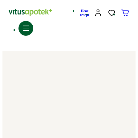
Hent
resept