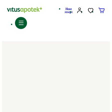
Hent
resept