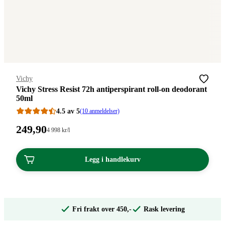
Merke
:
Vichy
Vichy Stress Resist 72h antiperspirant roll-on deodorant
50ml
4.5 av 5
(10 anmeldelser)
Pris:
249
,90
Stykkpris:
4 998
kr
/l
4
249,90
998,00/l
kroner.
kroner.
Legg i handlekurv
Fri frakt over 450,-
Rask levering