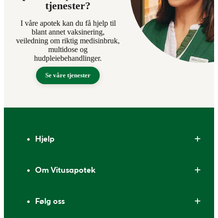
tjenester?
I våre apotek kan du få hjelp til
blant annet vaksinering,
veiledning om riktig medisinbruk,
multidose og
hudpleiebehandlinger.
Se våre tjenester
Bunntekst
Hjelp
Om Vitusapotek
Følg oss