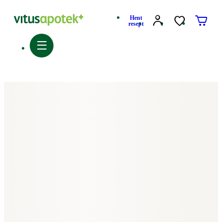
Hent
resept