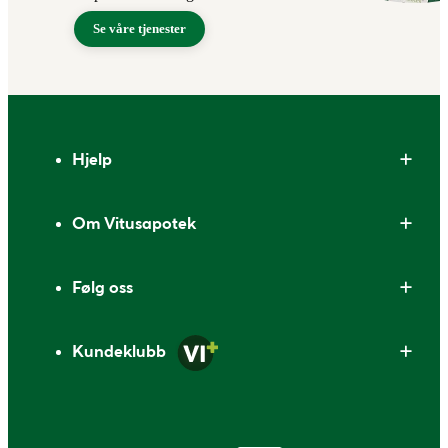
Se våre tjenester
Bunntekst
Hjelp
Om Vitusapotek
Følg oss
Kundeklubb