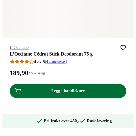
Merke
:
L’Occitane
L’Occitane Cédrat Stick Deodorant 75 g
4 av 5
(4 anmeldelser)
Pris:
189
,90
Stykkpris:
2 532
kr
/kg
2
189,90
532,00/kg
kroner.
kroner.
Legg i handlekurv
Fri frakt over 450,-
Rask levering