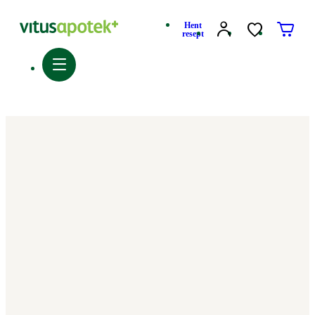
Hent
resept