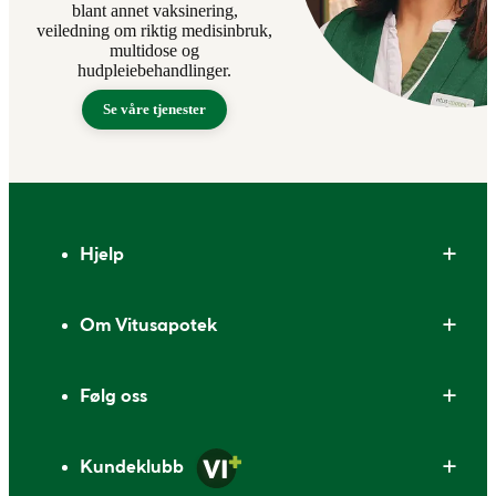
blant annet vaksinering,
veiledning om riktig medisinbruk,
multidose og
hudpleiebehandlinger.
Se våre tjenester
Bunntekst
Hjelp
Om Vitusapotek
Følg oss
Kundeklubb