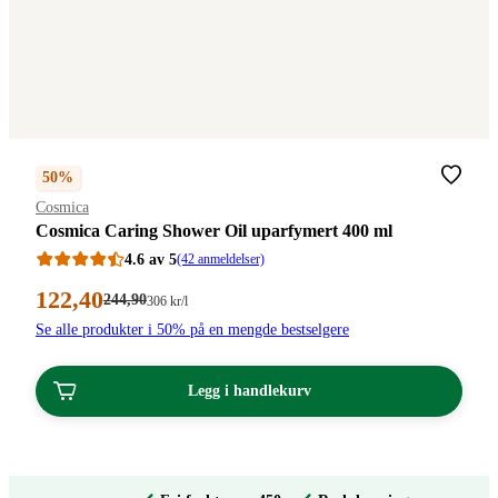
50%
Merke
:
Cosmica
Cosmica Caring Shower Oil uparfymert 400 ml
4.6 av 5
(42 anmeldelser)
Nåværende
122
,40
Førpris:
244
,90
Stykkpris:
306
kr
/l
244,90
306,00/l
pris:
Se alle produkter i 50% på en mengde bestselgere
kroner.
kroner.
122,40
kroner.
Legg i handlekurv