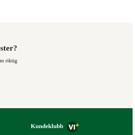
ester?
m riktig
Kundeklubb