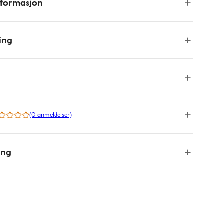
nformasjon
ing
(0 anmeldelser)
ing