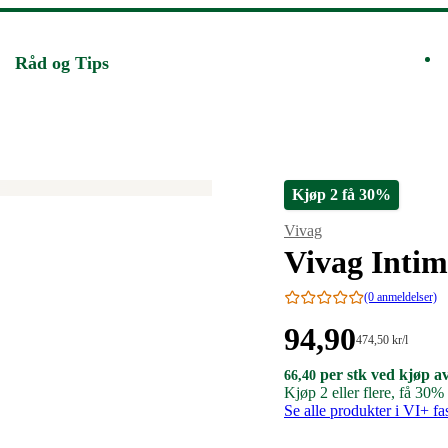
Råd og Tips
Kjøp 2 få 30%
Merke
:
Vivag
Vivag Inti
(0 anmeldelser)
Pris:
94
,90
Stykkpris:
474
,50
kr
/l
474,50/l
94,90
66,40
per stk ved kjøp a
66,40
66
,40
kroner.
kroner
kroner.
Kjøp 2 eller flere, få 30
kroner.
per
Se alle produkter i VI+ f
stk
ved