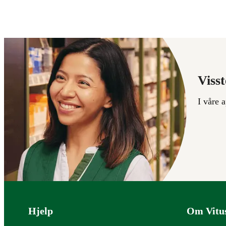
Visst
I våre 
Bunntekst
Hjelp
Om Vitu