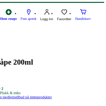
Hent resept
Finn apotek
Logg inn
Favoritter
Handlekurv
måpe 200ml
v 2
% Plukk & miks
ast medlemstilbud på intimprodukter