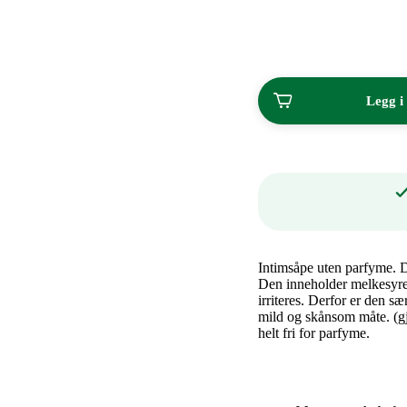
kjøp
av
2
Legg i
Intimsåpe uten parfyme. 
Den inneholder melkesyre, 
irriteres. Derfor er den sæ
mild og skånsom måte. (g
helt fri for parfyme.