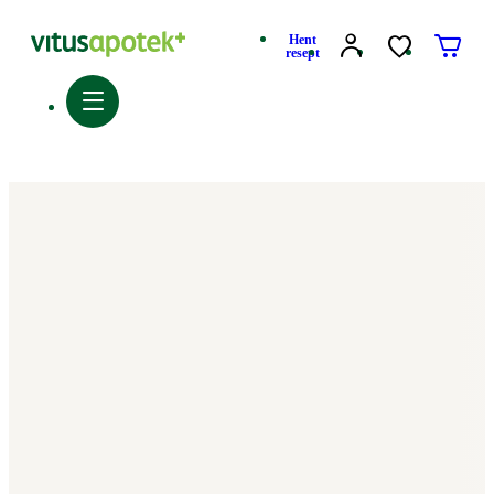
Hent
resept