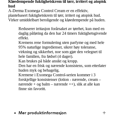
Kløedempende fuktighetskrem til tørr, irritert og atopisk
hud
A-Derma Exomega Control Cream er en effektiv,
plantebasert fuktighetskrem til tørr, irritert og atopisk hud.
Virker umiddelbart beroligende og kløedempende på huden.
Reduserer irritasjon forårsaket av tørrhet, kun med en
daglig påføring da den har 24 timers fuktighetsgivende
effekt.
Kremens rene formulering uten parfyme og med hele
95% naturlige ingredienser, sikrer høy toleranse,
virkning og sikkerhet, noe som gjør den velegnet til
hele familien, fra fødsel (4 dager).
Kan brukes på både ansikt og kropp.
Den har en frisk og nærende konsistens, som etterlater
huden myk og behagelig.
Kremene i Exomega Control-serien kommer i 3
forskjellige konsistenser (lotion - nærende, cream –
nærende + og balm – nærende ++), slik at alle kan
finne sin favoritt.
Mer produktinformasjon