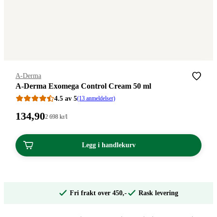
Merke
:
A-Derma
A-Derma Exomega Control Cream 50 ml
4.5 av 5
(13 anmeldelser)
Pris:
134
,90
Stykkpris:
2 698
kr
/l
2
134,90
698,00/l
kroner.
kroner.
Legg i handlekurv
Fri frakt over 450,-
Rask levering