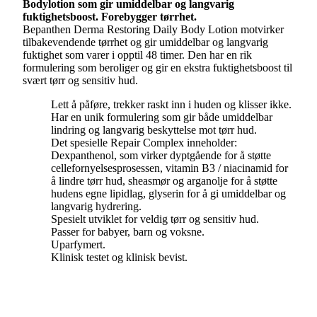
Bodylotion som gir umiddelbar og langvarig
fuktighetsboost. Forebygger tørrhet.
Bepanthen Derma Restoring Daily Body Lotion motvirker
tilbakevendende tørrhet og gir umiddelbar og langvarig
fuktighet som varer i opptil 48 timer. Den har en rik
formulering som beroliger og gir en ekstra fuktighetsboost til
svært tørr og sensitiv hud.
Lett å påføre, trekker raskt inn i huden og klisser ikke.
Har en unik formulering som gir både umiddelbar
lindring og langvarig beskyttelse mot tørr hud.
Det spesielle Repair Complex inneholder:
Dexpanthenol, som virker dyptgående for å støtte
cellefornyelsesprosessen, vitamin B3 / niacinamid for
å lindre tørr hud, sheasmør og arganolje for å støtte
hudens egne lipidlag, glyserin for å gi umiddelbar og
langvarig hydrering.
Spesielt utviklet for veldig tørr og sensitiv hud.
Passer for babyer, barn og voksne.
Uparfymert.
Klinisk testet og klinisk bevist.