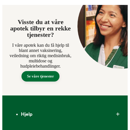
Visste du at våre
apotek tilbyr en rekke
tjenester?
I våre apotek kan du få hjelp til
blant annet vaksinering,
veiledning om riktig medisinbruk,
multidose og
hudpleiebehandlinger.
Se våre tjenester
Bunntekst
Hjelp