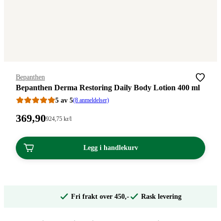
Merke
:
Bepanthen
Bepanthen Derma Restoring Daily Body Lotion 400 ml
5 av 5
(8 anmeldelser)
Pris:
369
,90
Stykkpris:
924
,75
kr
/l
924,75/l
369,90
kroner.
kroner.
Legg i handlekurv
Fri frakt over 450,-
Rask levering