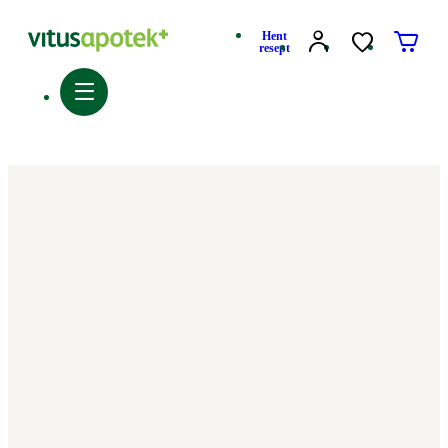
Hent
resept