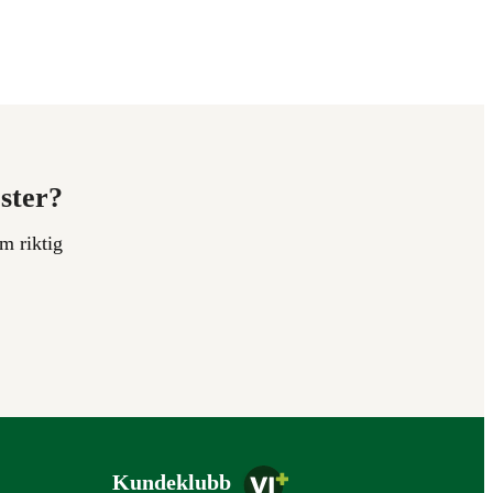
ester?
m riktig
Kundeklubb