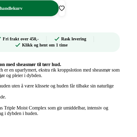
 handlekurv
Fri frakt over 450,-
Rask levering
Klikk og hent om 1 time
ion med sheasmør til tørr hud.
 er en uparfymert, ekstra rik kroppslotion med sheasmør som
jør og pleier i dybden.
huden uten å være klissete og huden får tilbake sin naturlige
nde.
s Triple Moist Complex som gir umiddelbar, intensiv og
ng i dybden i huden.