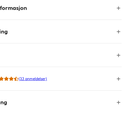
nformasjon
ing
(33 anmeldelser)
ing