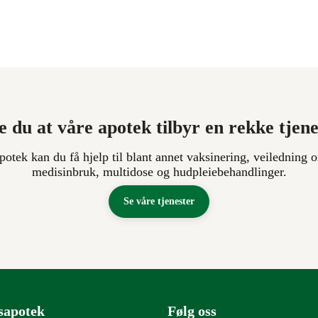
e du at våre apotek tilbyr en rekke tjen
apotek kan du få hjelp til blant annet vaksinering, veiledning o
medisinbruk, multidose og hudpleiebehandlinger.
Se våre tjenester
sapotek
Følg oss