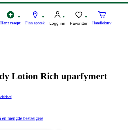
Hent resept
Finn apotek
Logg inn
Favoritter
Handlekurv
dy Lotion Rich uparfymert
eldelser)
å en mengde bestselgere