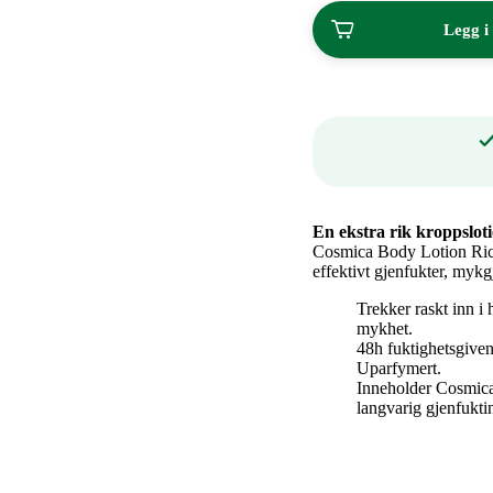
120,00
Legg i
kroner.
En ekstra rik kroppslot
Cosmica Body Lotion Rich
effektivt gjenfukter, mykg
Trekker raskt inn i 
mykhet.
48h fuktighetsgive
Uparfymert.
Inneholder Cosmica
langvarig gjenfukti