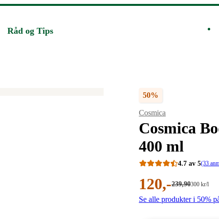
Råd og Tips
50%
Merke
:
Cosmica
Cosmica Bo
400 ml
4.7 av 5
(33 anm
Nåværende
120
,-
Førpris:
239
,90
Stykkpris:
300
kr
/l
239,90
300,00/l
pris:
Se alle produkter i 50% p
kroner.
kroner.