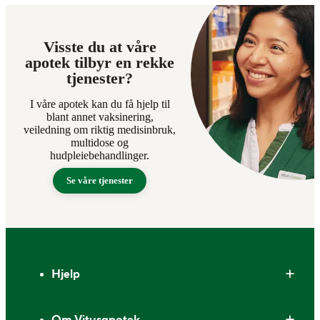
Visste du at våre
apotek tilbyr en rekke
tjenester?
I våre apotek kan du få hjelp til
blant annet vaksinering,
veiledning om riktig medisinbruk,
multidose og
hudpleiebehandlinger.
Se våre tjenester
Bunntekst
Hjelp
Om Vitusapotek