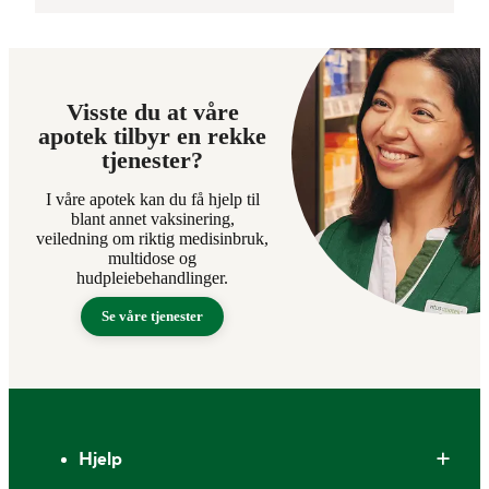
Visste du at våre
apotek tilbyr en rekke
tjenester?
I våre apotek kan du få hjelp til
blant annet vaksinering,
veiledning om riktig medisinbruk,
multidose og
hudpleiebehandlinger.
Se våre tjenester
Bunntekst
Hjelp