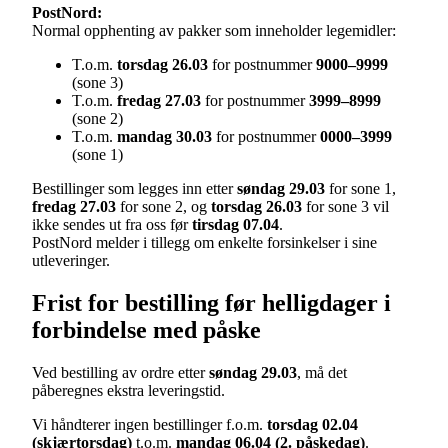
PostNord:
Normal opphenting av pakker som inneholder legemidler:
T.o.m.
torsdag 26.03
for postnummer
9000–9999
(sone 3)
T.o.m.
fredag 27.03
for postnummer
3999–8999
(sone 2)
T.o.m.
mandag 30.03
for postnummer
0000–3999
(sone 1)
Bestillinger som legges inn etter
søndag 29.03
for sone 1,
fredag 27.03
for sone 2, og
torsdag 26.03
for sone 3 vil
ikke sendes ut fra oss før
tirsdag 07.04
.
PostNord melder i tillegg om enkelte forsinkelser i sine
utleveringer.
Frist for bestilling før helligdager i
forbindelse med påske
Ved bestilling av ordre etter
søndag 29.03
, må det
påberegnes ekstra leveringstid.
Vi håndterer ingen bestillinger f.o.m.
torsdag 02.04
(skjærtorsdag)
t.o.m.
mandag 06.04 (2. påskedag)
.