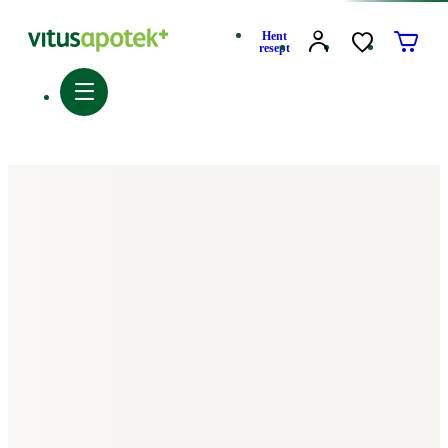
Hent
resept