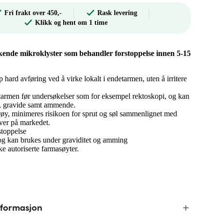
Fri frakt over 450,-
Rask levering
Klikk og hent om 1 time
rkende mikroklyster som behandler forstoppelse innen 5-15
hard avføring ved å virke lokalt i endetarmen, uten å irritere
tarmen før undersøkelser som for eksempel rektoskopi, og kan
e, gravide samt ammende.
øy, minimeres risikoen for sprut og søl sammenlignet med
iver på markedet.
stoppelse
og kan brukes under graviditet og amming
e autoriserte farmasøyter.
nformasjon