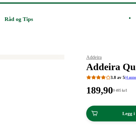
Råd og Tips
Merke
:
Addeira
Addeira Qui
3.8 av 5
(4 anme
Pris:
189
,90
Stykkpris:
9 495
kr
/l
9
189,90
495,00/l
kroner.
kroner.
Legg i