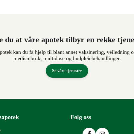
e du at våre apotek tilbyr en rekke tjen
apotek kan du få hjelp til blant annet vaksinering, veiledning o
medisinbruk, multidose og hudpleiebehandlinger.
Se våre tjenester
sapotek
Følg oss
Facebook
Instagram
s