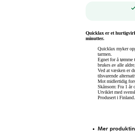
Quicklax er et hurtigvi
minutter.
Quicklax myker opp 
tarmen.
Egnet for å tømme 
brukes av alle aldr
Ved at væsken er dr
tilsvarende alternat
Mot midlertidig for
Skånsom: Fra 1 år 
Utviklet med svensk
Produsert i Finland.
Mer produkti