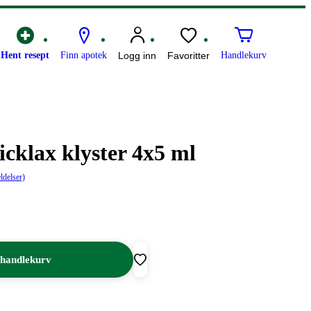
Hent resept
Finn apotek
Logg inn
Favoritter
Handlekurv
cklax klyster 4x5 ml
ldelser)
 handlekurv