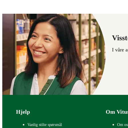
Visst
I våre 
Bunntekst
Hjelp
Om Vitu
Vanlig stilte spørsmål
Om os