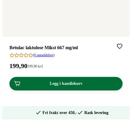
Merke
:
Betulac laktulose Mikst 667 mg/ml
(0 anmeldelser)
Pris:
199
,90
Stykkpris:
199
,90
kr
/l
199,90/l
199,90
kroner.
kroner.
Legg i handlekurv
Fri frakt over 450,-
Rask levering