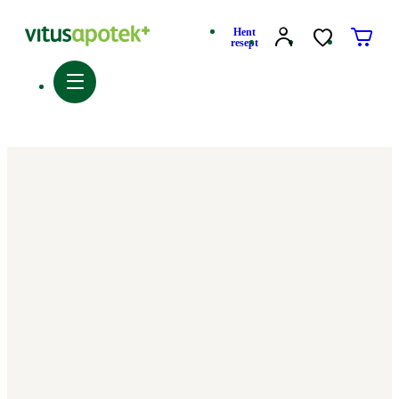
Hent
resept