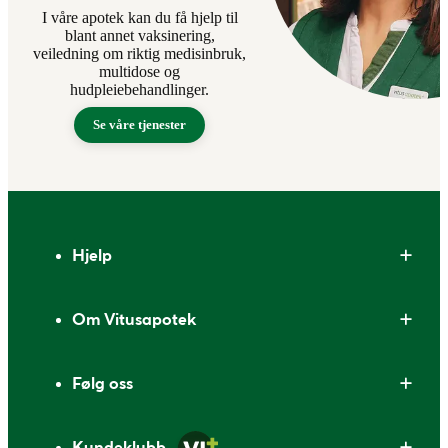
I våre apotek kan du få hjelp til
blant annet vaksinering,
veiledning om riktig medisinbruk,
multidose og
hudpleiebehandlinger.
Se våre tjenester
Bunntekst
Hjelp
Om Vitusapotek
Følg oss
Kundeklubb