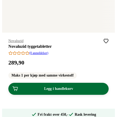
Merke
:
Novaluzid
Novaluzid tyggetabletter
(0 anmeldelser)
Pris:
289
,90
289,90
kroner.
Maks 1 per kjøp med samme virkestoff
Legg i handlekurv
Fri frakt over 450,-
Rask levering