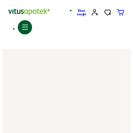
Hent
resept