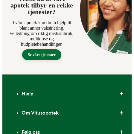
apotek tilbyr en rekke
tjenester?
I våre apotek kan du få hjelp til
blant annet vaksinering,
veiledning om riktig medisinbruk,
multidose og
hudpleiebehandlinger.
Se våre tjenester
Bunntekst
Hjelp
Om Vitusapotek
Følg oss