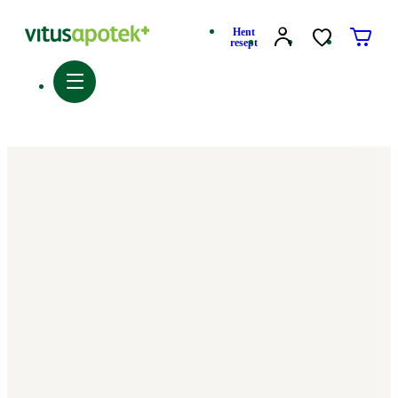
Hent
resept