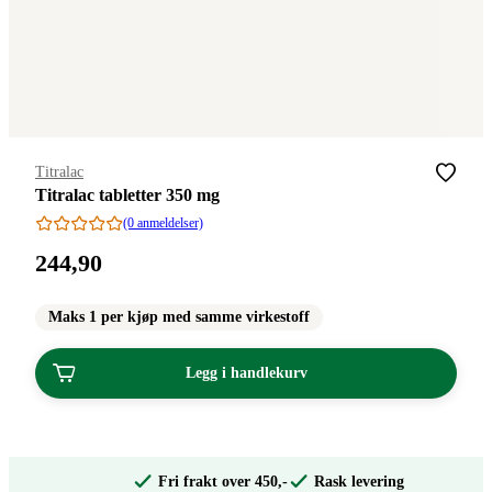
Merke
:
Titralac
Titralac tabletter 350 mg
(0 anmeldelser)
Pris:
244
,90
244,90
kroner.
Maks 1 per kjøp med samme virkestoff
Legg i handlekurv
Fri frakt over 450,-
Rask levering