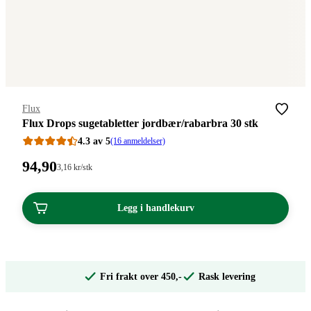
Merke
:
Flux
Flux Drops sugetabletter jordbær/rabarbra 30 stk
4.3 av 5
(16 anmeldelser)
Pris:
94
,90
Stykkpris:
3
,16
kr
/stk
3,16/stk
94,90
kroner.
kroner.
Legg i handlekurv
Fri frakt over 450,-
Rask levering