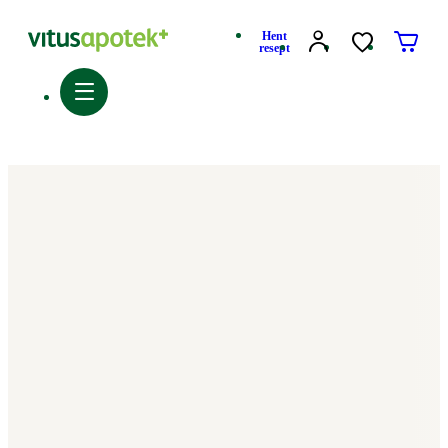
Hent
resept