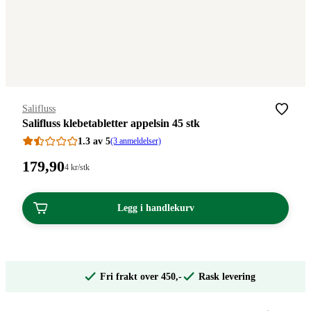
Merke
:
Salifluss
Salifluss klebetabletter appelsin 45 stk
1.3 av 5
(3 anmeldelser)
Pris:
179
,90
Stykkpris:
4
kr
/stk
4,00/stk
179,90
kroner.
kroner.
Legg i handlekurv
Fri frakt over 450,-
Rask levering