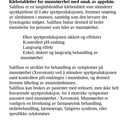
Klebetabletter for munntørrhet med smak av appelsin.
Salifluss er en langtidsholdbar klebetablett som stimulerer
spyttkjertlene til å øke spyttproduksjonen, fremmer smøring
av slimhinnen i munnen, samtidig som den bevarer det
fysiologiske miljøet. Salifluss bidrar dermed til bedre
munnhelse for personer som lider av munntørrhet.
Øker spyttproduksjonen sikkert og effektivt
Kontrollert pH-endring
Langvarig effekt
Enkel, diskret og langvarig behandling av
munntørrhet
Salifluss er utviklet for behandling av symptomer på
munntørrhet (Xerostomi) ved å stimulere spyttproduksjonen
samt kontrollere pH-endringen i munnhulen, og dermed
fremme tilheling av munnslimhinnen.
Salifluss kan brukes av pasienter med redusert, men ikke helt
fraværende spyttproduksjon, for å motvirke symptomer
assosiert med munntørrhet / Xerostomi. Munntørrhet er
vanligvis en bivirkning av farmasøytisk behandling,
strålebehandling, kjemoterapi, Sjögrens syndrom, eller
spesifikke sykdommer.