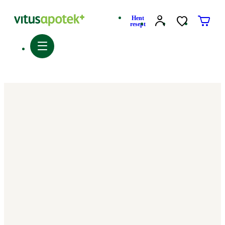
Hent
resept