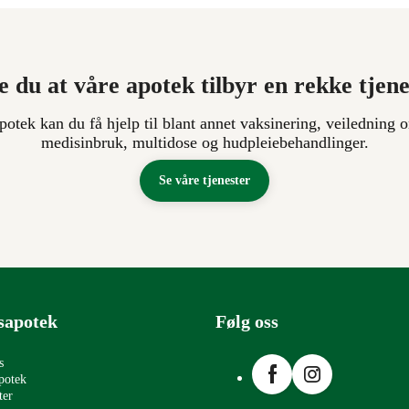
e du at våre apotek tilbyr en rekke tjen
apotek kan du få hjelp til blant annet vaksinering, veiledning o
medisinbruk, multidose og hudpleiebehandlinger.
Se våre tjenester
sapotek
Følg oss
Facebook
Instagram
s
potek
ter