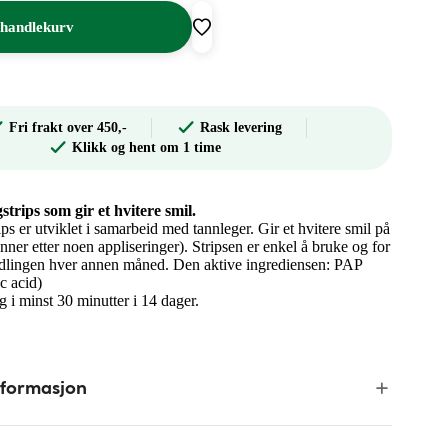
 handlekurv
Fri frakt over 450,-
Rask levering
Klikk og hent om 1 time
rips som gir et hvitere smil.
s er utviklet i samarbeid med tannleger. Gir et hvitere smil på
enner etter noen appliseringer). Stripsen er enkel å bruke og for
andlingen hver annen måned. Den aktive ingrediensen: PAP
c acid)
ig i minst 30 minutter i 14 dager.
nformasjon