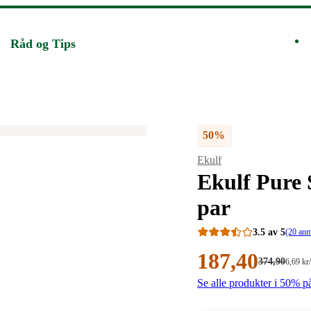
Råd og Tips
50%
Merke
:
Ekulf
Ekulf Pure 
par
3.5 av 5
(20 anm
Nåværende
187
,40
Førpris:
374
,90
Stykkpr
6
,69
kr
374,90
6,69/stk
pris:
Se alle produkter i 50% p
kroner.
kroner.