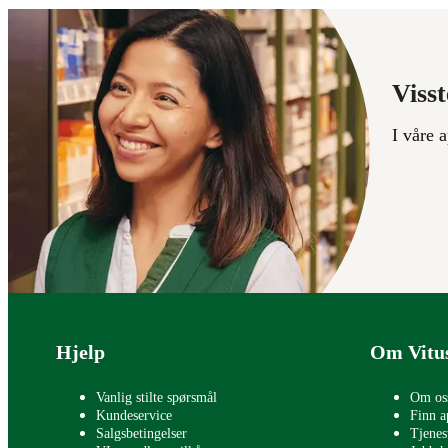
Visst
I våre 
Bunntekst
Hjelp
Om Vitu
Vanlig stilte spørsmål
Om os
Kundeservice
Finn a
Salgsbetingelser
Tjenes