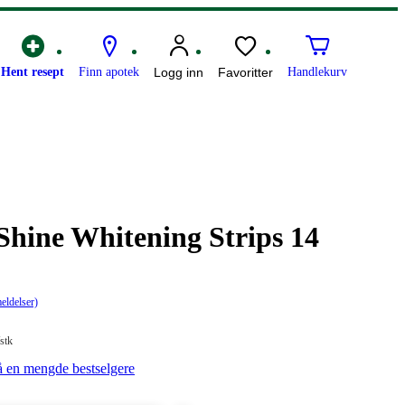
Hent resept
Finn apotek
Logg inn
Favoritter
Handlekurv
Shine Whitening Strips 14
eldelser)
is:
/stk
å en mengde bestselgere