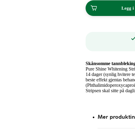
187,40
Legg i
kroner.
Skånsomme tannblekingst
Pure Shine Whitening Strip
14 dager (synlig hvitere t
beste effekt gjentas beh
(Phthalimidoperoxycaproi
Stripsen skal sitte på dagl
Mer produkti