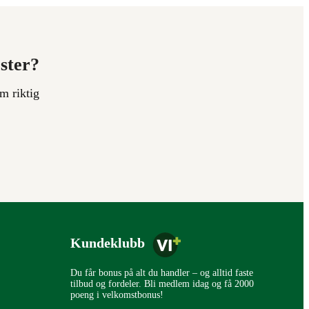
ester?
m riktig
Kundeklubb
Du får bonus på alt du handler – og alltid faste
tilbud og fordeler. Bli medlem idag og få 2000
poeng i velkomstbonus!