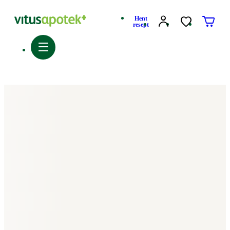
Hent
resept