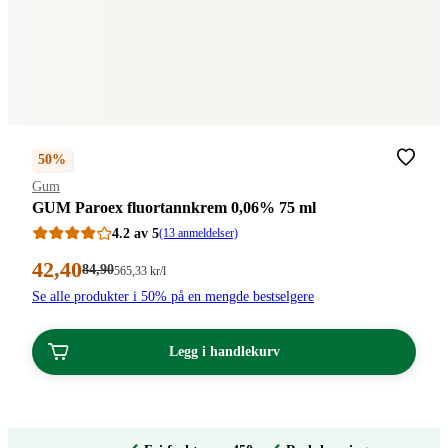
50%
Merke
:
Gum
GUM Paroex fluortannkrem 0,06% 75 ml
4.2 av 5
(13 anmeldelser)
Nåværende
42
,40
Førpris:
84
,90
Stykkpris:
565
,33
kr
/l
84,90
565,33/l
pris:
Se alle produkter i 50% på en mengde bestselgere
kroner.
kroner.
42,40
kroner.
Legg i handlekurv