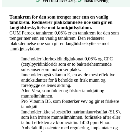
Fri frakt over 450,-
Rask levering
Tannkrem for den som trenger mer enn en vanlig
tannkrem. Reduserer plakkdannelse noe som gir en
langtidsbeskyttelse mot tannkjøttsykdom.
GUM Paroex tannkrem 0,06% er en tannkrem for den som
trenger mer enn en vanlig tannkrem. Den reduserer
plakkdennelse noe som gir en langtidsbeskyttelse mot
tannkjøttsykdom.
Inneholder klorhexidindiglukonat 0,06% og CPC
(cetylpyridinklorid) som er to bakteriehemmende
substanser som motvirker plakk.
Inneholder også vitamin E, en av de mest effektive
antioksidanter for å beholde en frisk munn og
forebygge cellenes aldring.
Aloe Vera, som fukter og frisker tannkjøtt og
munnslimhinnen.
Pro-Vitamin B5, som forsterker vev og gir et friskere
tannkjøtt.
Inneholder ikke såpestoffet natriumlaurylsulfat (SLS),
som kan irritere munnslimhinnen, forårsake after eller
ta bort effekten av klorhexidin. 1450 ppm Fluor.
Anbefalt til pasienter med regulering, implantater og