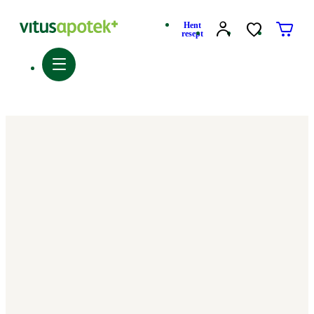
Hent
resept