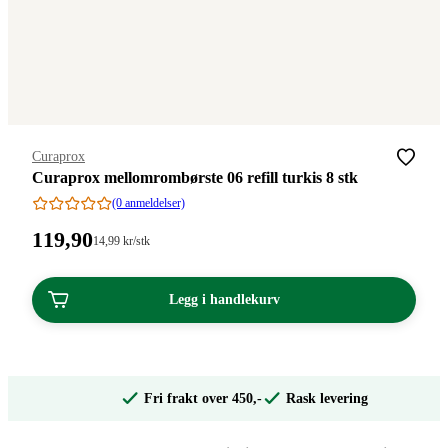
Merke
:
Curaprox
Curaprox mellomrombørste 06 refill turkis 8 stk
(0 anmeldelser)
Pris:
119
,90
Stykkpris:
14
,99
kr
/stk
14,99/stk
119,90
kroner.
kroner.
Legg i handlekurv
Fri frakt over 450,-
Rask levering