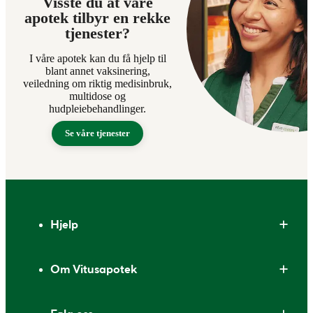
Visste du at våre
apotek tilbyr en rekke
tjenester?
I våre apotek kan du få hjelp til
blant annet vaksinering,
veiledning om riktig medisinbruk,
multidose og
hudpleiebehandlinger.
Se våre tjenester
Bunntekst
Hjelp
Om Vitusapotek