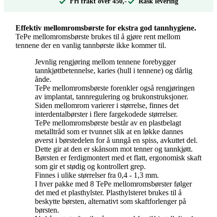
Fri frakt over 450,-
Rask levering
Effektiv mellomromsbørste for ekstra god tannhygiene.
TePe mellomromsbørste brukes til å gjøre rent mellom
tennene der en vanlig tannbørste ikke kommer til.
Jevnlig rengjøring mellom tennene forebygger
tannkjøttbetennelse, karies (hull i tennene) og dårlig
ånde.
TePe mellomromsbørste forenkler også rengjøringen
av implantat, tannregulering og brukonstruksjoner.
Siden mellomrom varierer i størrelse, finnes det
interdentalbørster i flere fargekodede størrelser.
TePe mellomromsbørste består av en plastbelagt
metalltråd som er tvunnet slik at en løkke dannes
øverst i børstedelen for å unngå en spiss, avkuttet del.
Dette gir at den er skånsom mot tenner og tannkjøtt.
Børsten er ferdigmontert med et flatt, ergonomisk skaft
som gir et stødig og kontrollert grep.
Finnes i ulike størrelser fra 0,4 - 1,3 mm.
I hver pakke med 8 TePe mellomromsbørster følger
det med et plasthylster. Plasthylsteret brukes til å
beskytte børsten, alternativt som skaftforlenger på
børsten.