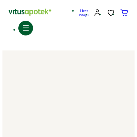
Hent
resept