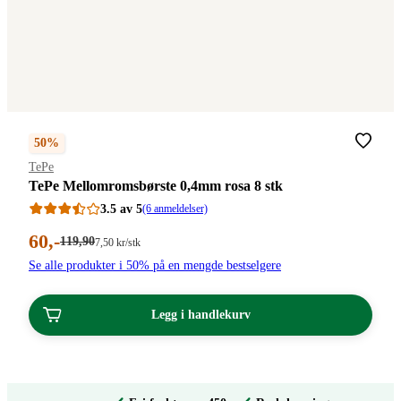
50%
Merke
:
TePe
TePe Mellomromsbørste 0,4mm rosa 8 stk
3.5 av 5
(6 anmeldelser)
Nåværende
60
,-
Førpris:
119
,90
Stykkpris:
7
,50
kr
/stk
119,90
7,50/stk
pris:
Se alle produkter i 50% på en mengde bestselgere
kroner.
kroner.
60,00
kroner.
Legg i handlekurv