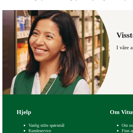
Visst
I våre 
Bunntekst
Hjelp
Om Vitu
Vanlig stilte spørsmål
Om os
Kundeservice
Finn a