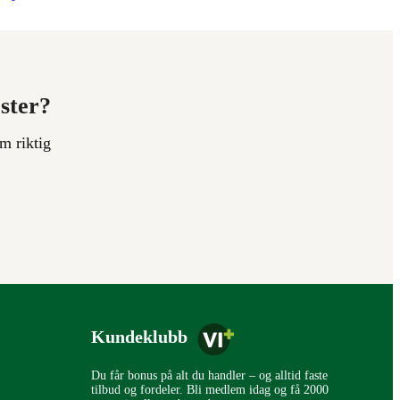
ester?
m riktig
Kundeklubb
Du får bonus på alt du handler – og alltid faste
tilbud og fordeler. Bli medlem idag og få 2000