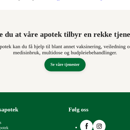
e du at våre apotek tilbyr en rekke tjen
apotek kan du få hjelp til blant annet vaksinering, veiledning o
medisinbruk, multidose og hudpleiebehandlinger.
Se våre tjenester
sapotek
Følg oss
Facebook
Instagram
s
potek