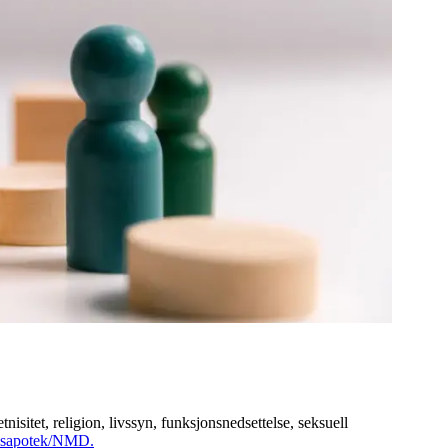
isitet, religion, livssyn, funksjonsnedsettelse, seksuell
itusapotek/NMD.