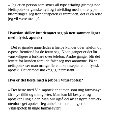
–
Jeg er en person som synes all type erfaring gir meg noe.
Nettapotek er ganske nytt og i utvikling med andre typer
utfordringer. Jeg tror nettapotek er fremtiden, det er en reise
jeg vil være med på.
Hvordan skiller kundemøtet seg på nett sammenlignet
med i fysisk apotek?
–
Det er ganske annerledes å hjelpe kunder over telefon og
e-post, fremfor å ha de foran seg. Noen ganger er det litt
vanskeligere å forklare over telefon. Andre ganger blir det
lettere for kunden fordi de føler seg mer anonyme. På et
nettapotek ser man mange flere ulike resepter enn i fysisk
apotek. Det er medisinskfaglig interessant.
Hva er det beste med å jobbe i Vitusapotek?
–
Det beste med Vitusapotek er at man som ung farmasøyt
får mye tillitt og muligheter. Man kan bli bestyrer og
apoteker i ung alder. Man blir også del av et større nettverk
utenfor eget apotek. Jeg anbefaler mer enn gjerne
Vitusapotek til unge farmasøyter!