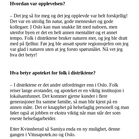
Hvordan var opplevelsen?
–
Det jeg så for meg og det jeg opplevde var helt forskjellig!
Det var en utrolig fin natur, gode mennesker og gode
kollegaer. I Oslo kan man snakke litt med naboen, men
utenfor byen er det en helt annen mentalitet og et annet
tempo. Folk i distriktene bruker naturen mer, og jeg ble dratt
med på fjelltur. Før jeg ble ansatt spurte regionssjefen om jeg
var glad i naturen uten at jeg forsto spørsmålet. Nå vet jeg
hva det betyr!
Hva betyr apoteket for folk i distriktene?
–
I distriktene er det andre utfordringer enn i Oslo. Folk
reiser lange avstander, og apoteket er en viktig institusjon i
lokalsamfunnet. Det kommer gjerne kunder i flere
generasjoner fra samme familie, så man blir kjent på en
annen måte. Det er knapphet på helsefaglig personell og man
føler også at jobben er ekstra viktig når man står der som
eneste helsefagarbeider.
Etter Kvinnherad så Samiya enda en ny mulighet, denne
gangen i Vitusapotek.no og Oslo.