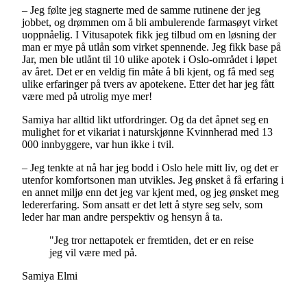
–
Jeg følte jeg stagnerte med de samme rutinene der jeg
jobbet, og drømmen om å bli ambulerende farmasøyt virket
uoppnåelig. I Vitusapotek fikk jeg tilbud om en løsning der
man er mye på utlån som virket spennende. Jeg fikk base på
Jar, men ble utlånt til 10 ulike apotek i Oslo-området i løpet
av året. Det er en veldig fin måte å bli kjent, og få med seg
ulike erfaringer på tvers av apotekene. Etter det har jeg fått
være med på utrolig mye mer!
Samiya har alltid likt utfordringer. Og da det åpnet seg en
mulighet for et vikariat i naturskjønne Kvinnherad med 13
000 innbyggere, var hun ikke i tvil.
–
Jeg tenkte at nå har jeg bodd i Oslo hele mitt liv, og det er
utenfor komfortsonen man utvikles. Jeg ønsket å få erfaring i
en annet miljø enn det jeg var kjent med, og jeg ønsket meg
ledererfaring. Som ansatt er det lett å styre seg selv, som
leder har man andre perspektiv og hensyn å ta.
"Jeg tror nettapotek er fremtiden, det er en reise
jeg vil være med på.
Samiya Elmi