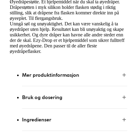
Øyedråpestøtte. Et hjelpemiddel når du skal ta øyedråper.
Dråpestøtten i myk silikon holder flasken stødig i riktig
stilling, slik at dråpene fra flasken kommer direkte inn på
øyeeplet. Til flergangsbruk.
Unngå søl og unøyaktighet. Det kan være vanskelig å ta
øyedråper uten hjelp. Resultatet kan bli unøyaktig og skape
usikkerhet. Og dyre dråper kan havne alle andre steder enn
der de skal. Ezy-Drop er et hjelpemiddel som sikrer fulltreff
med øyedråpene. Den passer til de aller fleste
øyedråpeflasker.
Mer produktinformasjon
Bruk og dosering
Ingredienser