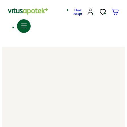
Hent
resept