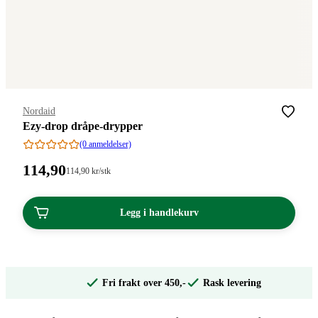
Merke
:
Nordaid
Ezy-drop dråpe-drypper
(0 anmeldelser)
Pris:
114
,90
Stykkpris:
114
,90
kr
/stk
114,90/stk
114,90
kroner.
kroner.
Legg i handlekurv
Fri frakt over 450,-
Rask levering