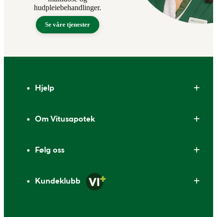
hudpleiebehandlinger.
Se våre tjenester
Bunntekst
Hjelp
Om Vitusapotek
Følg oss
Kundeklubb