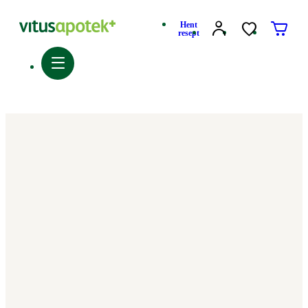
Hent
resept