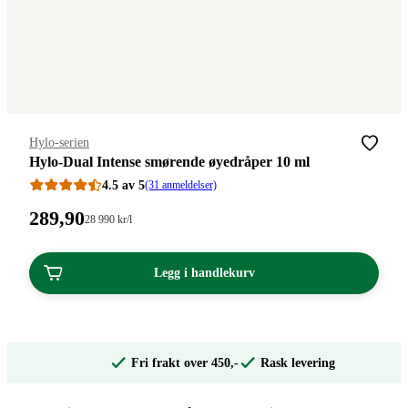
Merke
:
Hylo-serien
Hylo-Dual Intense smørende øyedråper 10 ml
4.5 av 5
(31 anmeldelser)
Pris:
289
,90
Stykkpris:
28 990
kr
/l
28
289,90
990,00/l
kroner.
kroner.
Legg i handlekurv
Fri frakt over 450,-
Rask levering