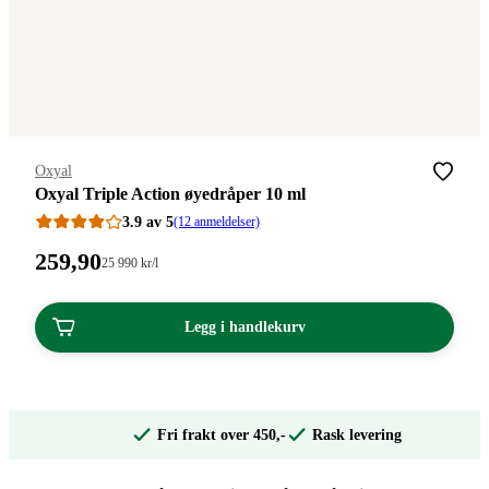
Merke
:
Oxyal
Oxyal Triple Action øyedråper 10 ml
3.9 av 5
(12 anmeldelser)
Pris:
259
,90
Stykkpris:
25 990
kr
/l
25
259,90
990,00/l
kroner.
kroner.
Legg i handlekurv
Fri frakt over 450,-
Rask levering