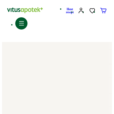
Hent
resept