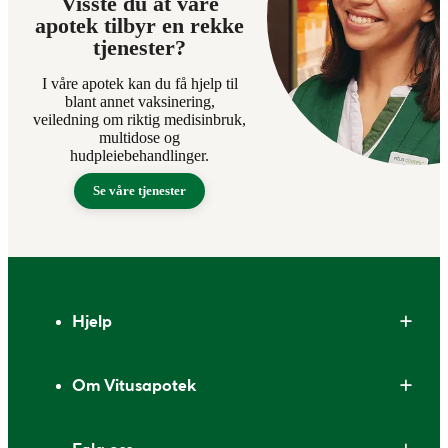
Visste du at våre
apotek tilbyr en rekke
tjenester?
I våre apotek kan du få hjelp til
blant annet vaksinering,
veiledning om riktig medisinbruk,
multidose og
hudpleiebehandlinger.
Se våre tjenester
Bunntekst
Hjelp
Om Vitusapotek