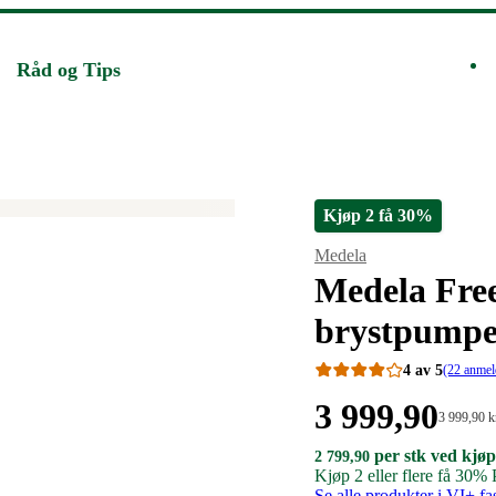
Råd og Tips
Kjøp 2 få 30%
Merke
:
Medela
Medela Free
brystpump
4 av 5
(22 anmel
Pris:
3 999
,90
Stykkpris:
3 999
,90
k
3
3
2
per stk ved kjøp
2
2 799
,90
999,90/stk
799,90
799,90
Kjøp 2 eller flere få 30%
kroner.
kroner.
kroner
Se alle produkter i VI+ fa