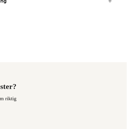
ing
ester?
m riktig