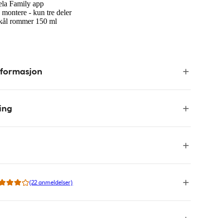
ela Family app
 montere - kun tre deler
kål rommer 150 ml
nformasjon
ing
(22 anmeldelser)