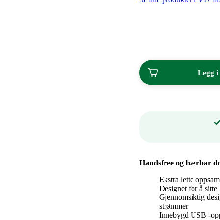
999,90
per
kroner.
stk
ved
kjøp
av
2
Legg i
Handsfree og bærbar do
Ekstra lette oppsam
Designet for å sitt
Gjennomsiktig desig
strømmer
Innebygd USB -oppl