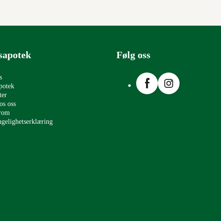
sapotek
Følg oss
Facebook
Instagram
s
potek
ter
os oss
erom
ngelighetserklæring