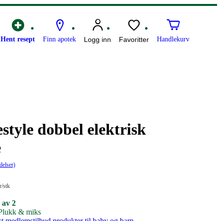
Hent resept
Finn apotek
Logg inn
Favoritter
Handlekurv
style dobbel elektrisk
e
delser)
r
/stk
 av 2
 Plukk & miks
st medlemstilbud produkter til baby og barn