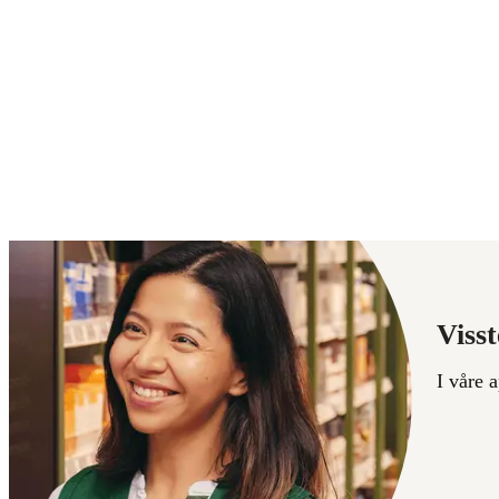
Visst
I våre 