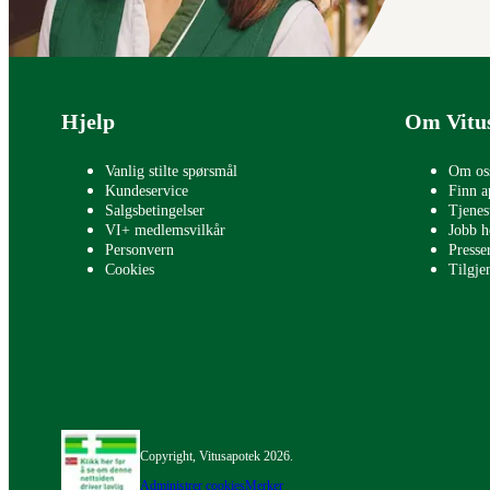
Bunntekst
Hjelp
Om Vitu
Vanlig stilte spørsmål
Om os
Kundeservice
Finn a
Salgsbetingelser
Tjenes
VI+ medlemsvilkår
Jobb h
Personvern
Press
Cookies
Tilgje
Copyright, Vitusapotek 2026.
Administrer cookies
Merker