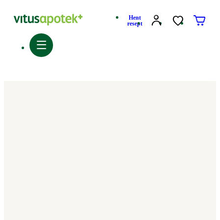
Hent
resept