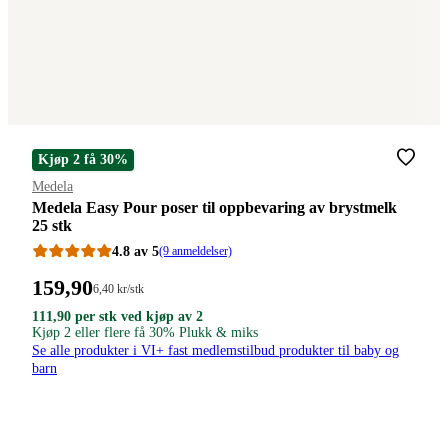
Kjøp 2 få 30%
Merke
:
Medela
Medela Easy Pour poser til oppbevaring av brystmelk
25 stk
4.8 av 5
(9 anmeldelser)
Pris:
159
,90
Stykkpris:
6
,40
kr
/stk
6,40/stk
159,90
111,90
111,90
111
,90
per stk ved kjøp av 2
kroner.
kroner
kroner.
Kjøp 2 eller flere få 30% Plukk & miks
kroner.
per
Se alle produkter i VI+ fast medlemstilbud produkter til baby og
stk
barn
ved
kjøp
av
2