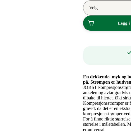
643,90
Velg
kroner.
Legg i
En dekkende, myk og be
på. Strømpen er hudven
JOBST kompresjonsstrømpe
ankelen og avtar gradvis 
tilbake til hjertet. Økt s
Kompresjonsstrømper er fint
gravid, da det er en ekstr
kompresjonsstrømper ved 
For å finne riktig størrel
størrelse i måletabellen.
er universal.