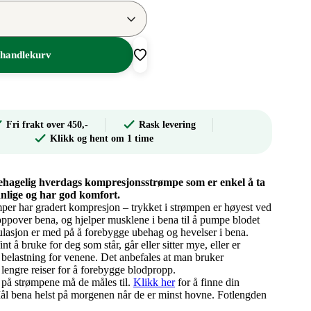
 handlekurv
Fri frakt over 450,-
Rask levering
Klikk og hent om 1 time
hagelig hverdags kompresjonsstrømpe som er enkel å ta
nlige og har god komfort.
r har gradert kompresjon – trykket i strømpen er høyest ved
oppover bena, og hjelper musklene i bena til å pumpe blodet
irkulasjon er med på å forebygge ubehag og hevelser i bena.
 å bruke for deg som står, går eller sitter mye, eller er
a belastning for venene. Det anbefales at man bruker
lengre reiser for å forebygge blodpropp.
se på strømpene må de måles til.
Klikk her
for å finne din
 Mål bena helst på morgenen når de er minst hovne. Fotlengden