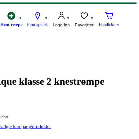
Hent resept
Finn apotek
Logg inn
Favoritter
Handlekurv
ue klasse 2 knestrømpe
is:
kr
/par
par
tvalgte kampanjeprodukter