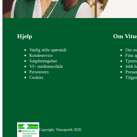
Bunntekst
Hjelp
Om Vitu
Vanlig stilte spørsmål
Om os
Kundeservice
Finn a
Salgsbetingelser
Tjenes
VI+ medlemsvilkår
Jobb h
Personvern
Press
Cookies
Tilgje
Copyright, Vitusapotek 2026.