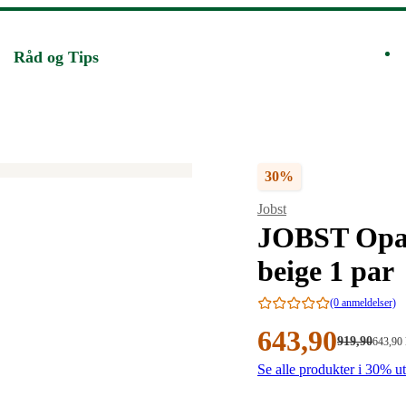
Råd og Tips
Velg
30%
Merke
:
Jobst
JOBST Opaq
beige 1 par
(0 anmeldelser)
Nåværende
643
,90
Førpris:
919
,90
Stykkpr
643
,90
919,90
643,90/
pris:
Se alle produkter i 30% u
kroner.
kroner.