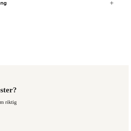
ing
ester?
m riktig