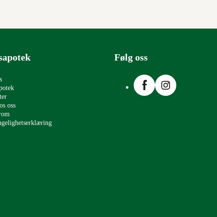
sapotek
Følg oss
Facebook
Instagram
s
potek
ter
os oss
erom
ngelighetserklæring