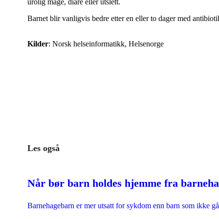
urolig mage, diaré eller utslett.
Barnet blir vanligvis bedre etter en eller to dager med antibiot
Kilder
: Norsk helseinformatikk, Helsenorge
Les også
Når bør barn holdes hjemme fra barneh
Barnehagebarn er mer utsatt for sykdom enn barn som ikke går