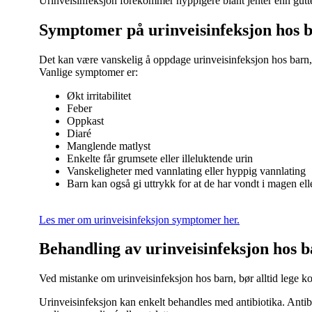
Urinveisinfeksjon forekommer hyppigere blant jenter enn gutter 
Symptomer på urinveisinfeksjon hos 
Det kan være vanskelig å oppdage urinveisinfeksjon hos barn,
Vanlige symptomer er:
Økt irritabilitet
Feber
Oppkast
Diaré
Manglende matlyst
Enkelte får grumsete eller illeluktende urin
Vanskeligheter med vannlating eller hyppig vannlating
Barn kan også gi uttrykk for at de har vondt i magen elle
Les mer om urinveisinfeksjon symptomer her.
Behandling av urinveisinfeksjon hos 
Ved mistanke om urinveisinfeksjon hos barn, bør alltid lege ko
Urinveisinfeksjon kan enkelt behandles med antibiotika. Antibio