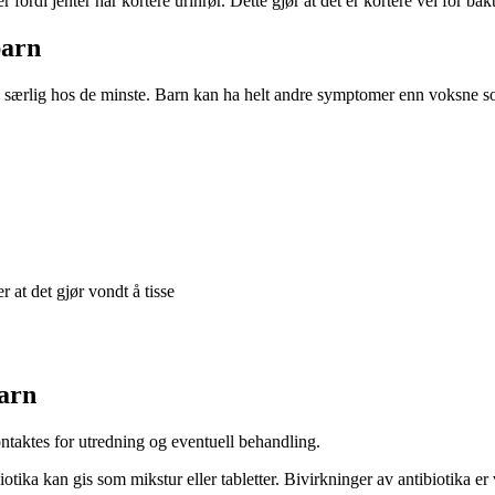
fordi jenter har kortere urinrør. Dette gjør at det er kortere vei for ba
barn
 særlig hos de minste. Barn kan ha helt andre symptomer enn voksne so
r at det gjør vondt å tisse
barn
ntaktes for utredning og eventuell behandling.
tika kan gis som mikstur eller tabletter. Bivirkninger av antibiotika er