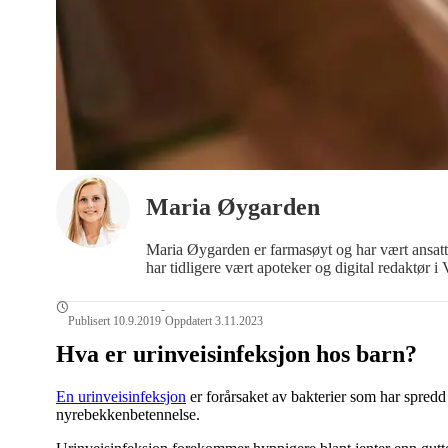
Maria Øygarden
Maria Øygarden er farmasøyt og har vært ansatt
har tidligere vært apoteker og digital redaktør i 
-
Publisert 10.9.2019
Oppdatert 3.11.2023
Hva er urinveisinfeksjon hos barn?
En urinveisinfeksjon
er forårsaket av bakterier som har spredd s
nyrebekkenbetennelse.