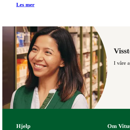
Les mer
Visst
I våre 
Bunntekst
Hjelp
Om Vitu