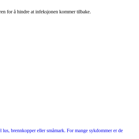
kuren for å hindre at infeksjonen kommer tilbake.
l lus, brennkopper eller småmark. For mange sykdommer er det allmennt