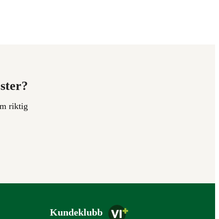
ester?
m riktig
Kundeklubb