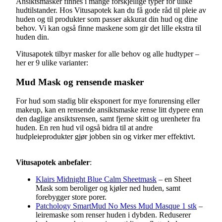
Ansiktsmasker finnes i mange forskjellige typer for ulike
hudtilstander. Hos Vitusapotek kan du få gode råd til pleie av
huden og til produkter som passer akkurat din hud og dine
behov. Vi kan også finne maskene som gir det lille ekstra til
huden din.
Vitusapotek tilbyr masker for alle behov og alle hudtyper –
her er 9 ulike varianter:
Mud Mask og rensende masker
For hud som stadig blir eksponert for mye forurensing eller
makeup, kan en rensende ansiktsmaske rense litt dypere enn
den daglige ansiktsrensen, samt fjerne skitt og urenheter fra
huden. En ren hud vil også bidra til at andre
hudpleieprodukter gjør jobben sin og virker mer effektivt.
Vitusapotek anbefaler
:
Klairs Midnight Blue Calm Sheetmask
– en Sheet
Mask som beroliger og kjøler ned huden, samt
forebygger store porer.
Patchology SmartMud No Mess Mud Masque 1 stk
–
leiremaske som renser huden i dybden. Reduserer