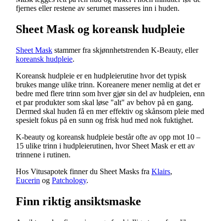
fjernes eller restene av serumet masseres inn i huden.
Sheet Mask og koreansk hudpleie
Sheet Mask
stammer fra skjønnhetstrenden K-Beauty, eller
koreansk hudpleie
.
Koreansk hudpleie er en hudpleierutine hvor det typisk
brukes mange ulike trinn. Koreanere mener nemlig at det er
bedre med flere trinn som hver gjør sin del av hudpleien, enn
et par produkter som skal løse "alt" av behov på en gang.
Dermed skal huden få en mer effektiv og skånsom pleie med
spesielt fokus på en sunn og frisk hud med nok fuktighet.
K-beauty og koreansk hudpleie består ofte av opp mot 10 –
15 ulike trinn i hudpleierutinen, hvor Sheet Mask er ett av
trinnene i rutinen.
Hos Vitusapotek finner du Sheet Masks fra
Klairs
,
Eucerin
og
Patchology
.
Finn riktig ansiktsmaske