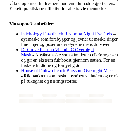
våkne opp med litt freshere hud enn du hadde gjort ellers.
Enkelt, praktisk og effektivt for alle travle mennesker.
Vitusapotek anbefaler
:
Patchology FlashPatch Restoring Night Eye Gels
–
øyemaske som forebygger og jevner ut mørke ringer,
fine linjer og poser under øynene mens du sover.
Dr Greve Pharma Vitamin C Overnight
Mask
- Ansiktsmaske som stimulerer cellefornyelsen
og gir en ekstrem fuktboost gjennom natten. For en
friskere hudtone og fornyet glød.
House of Dohwa Peach Blossom Overnight Mask
- Rik nattkrem som raskt absorberes i huden og er rik
på fuktighet og næringsstoffer.