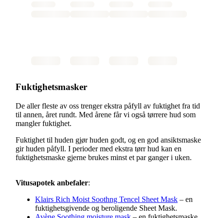
Fuktighetsmasker
De aller fleste av oss trenger ekstra påfyll av fuktighet fra tid
til annen, året rundt. Med årene får vi også tørrere hud som
mangler fuktighet.
Fuktighet til huden gjør huden godt, og en god ansiktsmaske
gir huden påfyll. I perioder med ekstra tørr hud kan en
fuktighetsmaske gjerne brukes minst et par ganger i uken.
Vitusapotek anbefaler
:
Klairs Rich Moist Soothng Tencel Sheet Mask
– en
fuktighetsgivende og beroligende Sheet Mask.
Avène Soothing moisture mask
– en fuktighetsmaske