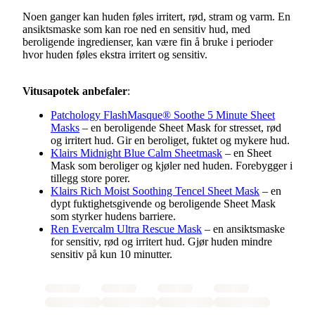
Noen ganger kan huden føles irritert, rød, stram og varm. En
ansiktsmaske som kan roe ned en sensitiv hud, med
beroligende ingredienser, kan være fin å bruke i perioder
hvor huden føles ekstra irritert og sensitiv.
Vitusapotek anbefaler
:
Patchology FlashMasque® Soothe 5 Minute Sheet
Masks
– en beroligende Sheet Mask for stresset, rød
og irritert hud. Gir en beroliget, fuktet og mykere hud.
Klairs Midnight Blue Calm Sheetmask
– en Sheet
Mask som beroliger og kjøler ned huden. Forebygger i
tillegg store porer.
Klairs Rich Moist Soothing Tencel Sheet Mask
– en
dypt fuktighetsgivende og beroligende Sheet Mask
som styrker hudens barriere.
Ren Evercalm Ultra Rescue Mask
– en ansiktsmaske
for sensitiv, rød og irritert hud. Gjør huden mindre
sensitiv på kun 10 minutter.