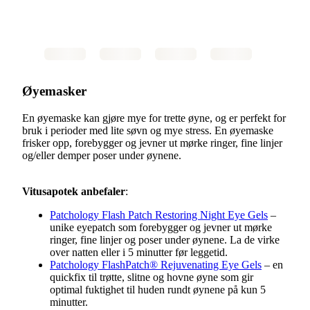
Øyemasker
En øyemaske kan gjøre mye for trette øyne, og er perfekt for
bruk i perioder med lite søvn og mye stress. En øyemaske
frisker opp, forebygger og jevner ut mørke ringer, fine linjer
og/eller demper poser under øynene.
Vitusapotek anbefaler
:
Patchology Flash Patch Restoring Night Eye Gels
–
unike eyepatch som forebygger og jevner ut mørke
ringer, fine linjer og poser under øynene. La de virke
over natten eller i 5 minutter før leggetid.
Patchology FlashPatch® Rejuvenating Eye Gels
– en
quickfix til trøtte, slitne og hovne øyne som gir
optimal fuktighet til huden rundt øynene på kun 5
minutter.