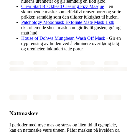
hudens urenheter og gir samtidig en flott glød.
Clear Start Blackhead Clearing Fizz Masque
– en
skummende maske som effektivt renser porer og sorte
prikker, samtidig som den tilfører fuktighet til huden.
Patchology Moodmask Exfoliate Mate Mask 1 stk
-
eksfolierende sheet mask som gir liv til gusten, grå og
matt hud.
House of Dohwa Mungbean Wash Off Mask
- Gir en
dyp rensing av huden ved å eliminere overflødig talg
og urenheter, inkludert tette porer.
Nattmasker
I perioder med mye mas og stress og liten tid til egenpleie,
kan en nattmaske være tingen. Påfør masken på kvelden og