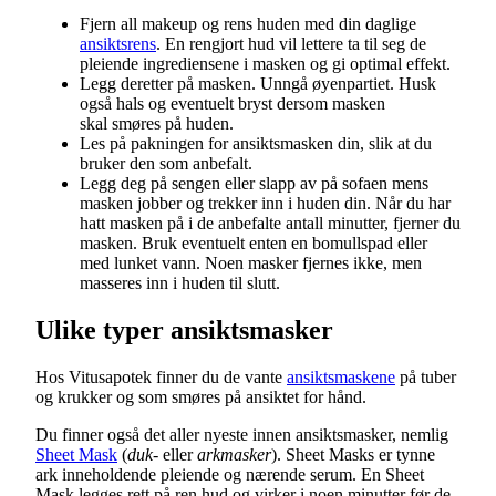
Fjern all makeup og rens huden med din daglige
ansiktsrens
. En rengjort hud vil lettere ta til seg de
pleiende ingrediensene i masken og gi optimal effekt.
Legg deretter på masken. Unngå øyenpartiet. Husk
også hals og eventuelt bryst dersom masken
skal smøres på huden.
Les på pakningen for ansiktsmasken din, slik at du
bruker den som anbefalt.
Legg deg på sengen eller slapp av på sofaen mens
masken jobber og trekker inn i huden din. Når du har
hatt masken på i de anbefalte antall minutter, fjerner du
masken. Bruk eventuelt enten en bomullspad eller
med lunket vann. Noen masker fjernes ikke, men
masseres inn i huden til slutt.
Ulike typer ansiktsmasker
Hos Vitusapotek finner du de vante
ansiktsmaskene
på tuber
og krukker og som smøres på ansiktet for hånd.
Du finner også det aller nyeste innen ansiktsmasker, nemlig
Sheet Mask
(
duk-
eller
arkmasker
). Sheet Masks er tynne
ark inneholdende pleiende og nærende serum. En Sheet
Mask legges rett på ren hud og virker i noen minutter før de