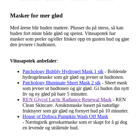
Masker for mer glød
Med årene blir huden mattere. Plusser du på stress, så kan
huden fort miste både glød og spenst. Vitusapotek har
masker som peeler og/eller frisker opp en gusten hud og gjør
den jevnere i hudtonen.
Vitusapotek anbefaler
:
Patchology Bubbly Hydrogel Mask 1 stk
- Boblende
hydrogelmaske som gir glød og jevner ut hudtonen.
Patchology Illuminate Sheet Mask 2 stk
- Sheet mask
som jevner ut hudtonen og gir glød. Gi huden din nytt
liv og ny glød på bare 5 minutter.
REN Glycol Lactic Radiance Renewal Mask
- REN
Clean Skincare. Ansiktsmaske basert på naturlige
fruktsyrer som gir glød og fornyet hud på 10 minutter.
House of Dohwa Pumpkin Wash Off Mask
- Næringsrik gresskarmaske som er skapt for å gi deg
en levende og strålende hud.