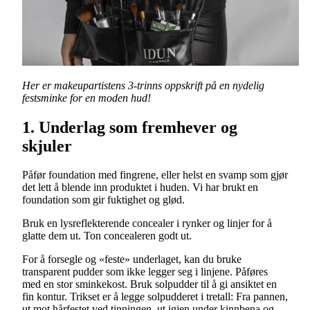
Her er makeupartistens 3-trinns oppskrift på en nydelig
festsminke for en moden hud!
1. Underlag som fremhever og
skjuler
Påfør foundation med fingrene, eller helst en svamp som gjør
det lett å blende inn produktet i huden. Vi har brukt en
foundation som gir fuktighet og glød.
Bruk en lysreflekterende concealer i rynker og linjer for å
glatte dem ut. Ton concealeren godt ut.
For å forsegle og «feste» underlaget, kan du bruke
transparent pudder som ikke legger seg i linjene. Påføres
med en stor sminkekost. Bruk solpudder til å gi ansiktet en
fin kontur. Trikset er å legge solpudderet i tretall: Fra pannen,
ut mot hårfestet ved tinningen, ut igjen under kinnbena og