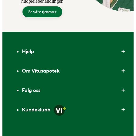
hudpleiebehandlinger.
Se våre tjenester
Bunntekst
Hjelp
Om Vitusapotek
Følg oss
Kundeklubb