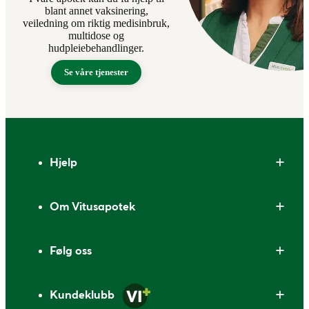
blant annet vaksinering,
veiledning om riktig medisinbruk,
multidose og
hudpleiebehandlinger.
Se våre tjenester
Bunntekst
Hjelp
Om Vitusapotek
Følg oss
Kundeklubb