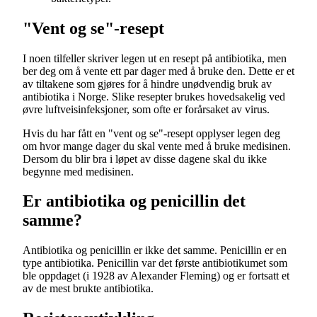
"Vent og se"-resept
I noen tilfeller skriver legen ut en resept på antibiotika, men
ber deg om å vente ett par dager med å bruke den. Dette er et
av tiltakene som gjøres for å hindre unødvendig bruk av
antibiotika i Norge. Slike resepter brukes hovedsakelig ved
øvre luftveisinfeksjoner, som ofte er forårsaket av virus.
Hvis du har fått en "vent og se"-resept opplyser legen deg
om hvor mange dager du skal vente med å bruke medisinen.
Dersom du blir bra i løpet av disse dagene skal du ikke
begynne med medisinen.
Er antibiotika og penicillin det
samme?
Antibiotika og penicillin er ikke det samme. Penicillin er en
type antibiotika. Penicillin var det første antibiotikumet som
ble oppdaget (i 1928 av Alexander Fleming) og er fortsatt et
av de mest brukte antibiotika.