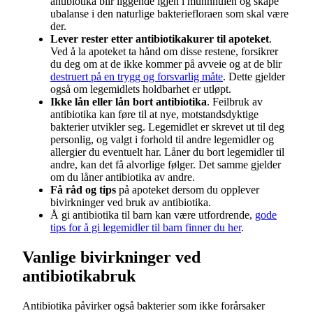
antibiotika blir liggende igjen i munnhulen og skape
ubalanse i den naturlige bakteriefloraen som skal være
der.
Lever rester etter antibiotikakurer til apoteket
.
Ved å la apoteket ta hånd om disse restene, forsikrer
du deg om at de ikke kommer på avveie og at de blir
destruert på en trygg og forsvarlig måte
. Dette gjelder
også om legemidlets holdbarhet er utløpt.
Ikke lån eller lån bort antibiotika
. Feilbruk av
antibiotika kan føre til at nye, motstandsdyktige
bakterier utvikler seg. Legemidlet er skrevet ut til deg
personlig, og valgt i forhold til andre legemidler og
allergier du eventuelt har. Låner du bort legemidler til
andre, kan det få alvorlige følger. Det samme gjelder
om du låner antibiotika av andre.
Få råd og tips
på apoteket dersom du opplever
bivirkninger ved bruk av antibiotika.
Å gi antibiotika til barn kan være utfordrende,
gode
tips for å gi legemidler til barn finner du her
.
Vanlige bivirkninger ved
antibiotikabruk
Antibiotika påvirker også bakterier som ikke forårsaker