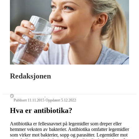
Redaksjonen
-
Publisert 11.11.2015
Oppdatert 5.12.2022
Hva er antibiotika?
Antibiotika er fellesnavnet på legemidler som dreper eller
hemmer veksten av bakterier. Antibiotika omfatter legemidler
som virker mot bakterier, sopp og parasitter. Legemidler mot