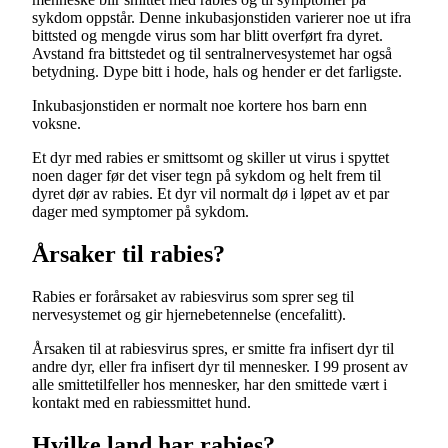
sykdom oppstår. Denne inkubasjonstiden varierer noe ut ifra
bittsted og mengde virus som har blitt overført fra dyret.
Avstand fra bittstedet og til sentralnervesystemet har også
betydning. Dype bitt i hode, hals og hender er det farligste.
Inkubasjonstiden er normalt noe kortere hos barn enn
voksne.
Et dyr med rabies er smittsomt og skiller ut virus i spyttet
noen dager før det viser tegn på sykdom og helt frem til
dyret dør av rabies. Et dyr vil normalt dø i løpet av et par
dager med symptomer på sykdom.
Årsaker til rabies?
Rabies er forårsaket av rabiesvirus som sprer seg til
nervesystemet og gir hjernebetennelse (encefalitt).
Årsaken til at rabiesvirus spres, er smitte fra infisert dyr til
andre dyr, eller fra infisert dyr til mennesker. I 99 prosent av
alle smittetilfeller hos mennesker, har den smittede vært i
kontakt med en rabiessmittet hund.
Hvilke land har rabies?