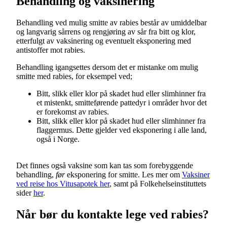
Behandling og vaksinering
Behandling ved mulig smitte av rabies består av umiddelbar
og langvarig sårrens og rengjøring av sår fra bitt og klor,
etterfulgt av vaksinering og eventuelt eksponering med
antistoffer mot rabies.
Behandling igangsettes dersom det er mistanke om mulig
smitte med rabies, for eksempel ved;
Bitt, slikk eller klor på skadet hud eller slimhinner fra
et mistenkt, smitteførende pattedyr i områder hvor det
er forekomst av rabies.
Bitt, slikk eller klor på skadet hud eller slimhinner fra
flaggermus. Dette gjelder ved eksponering i alle land,
også i Norge.
Det finnes også vaksine som kan tas som forebyggende
behandling,
før
eksponering for smitte. Les mer om
Vaksiner
ved reise hos Vitusapotek her
, samt på Folkehelseinstituttets
sider
her
.
Når bør du kontakte lege ved rabies?