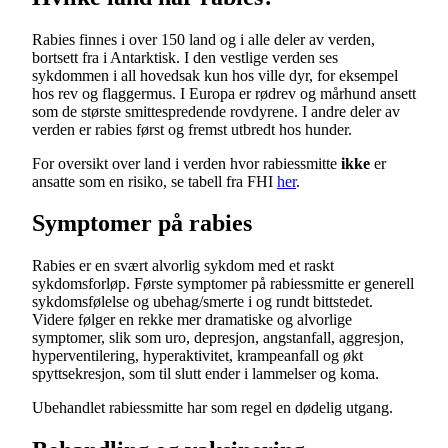
Rabies finnes i over 150 land og i alle deler av verden,
bortsett fra i Antarktisk. I den vestlige verden ses
sykdommen i all hovedsak kun hos ville dyr, for eksempel
hos rev og flaggermus. I Europa er rødrev og mårhund ansett
som de største smittespredende rovdyrene. I andre deler av
verden er rabies først og fremst utbredt hos hunder.
For oversikt over land i verden hvor rabiessmitte
ikke
er
ansatte som en risiko, se tabell fra FHI
her
.
Symptomer på rabies
Rabies er en svært alvorlig sykdom med et raskt
sykdomsforløp. Første symptomer på rabiessmitte er generell
sykdomsfølelse og ubehag/smerte i og rundt bittstedet.
Videre følger en rekke mer dramatiske og alvorlige
symptomer, slik som uro, depresjon, angstanfall, aggresjon,
hyperventilering, hyperaktivitet, krampeanfall og økt
spyttsekresjon, som til slutt ender i lammelser og koma.
Ubehandlet rabiessmitte har som regel en dødelig utgang.