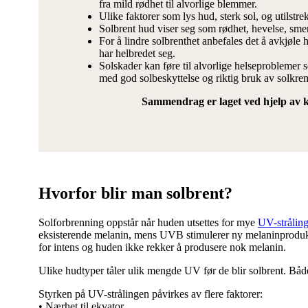
fra mild rødhet til alvorlige blemmer.
Ulike faktorer som lys hud, sterk sol, og utilstre
Solbrent hud viser seg som rødhet, hevelse, smert
For å lindre solbrenthet anbefales det å avkjøle
har helbredet seg.
Solskader kan føre til alvorlige helseproblemer
med god solbeskyttelse og riktig bruk av solkre
Sammendrag er laget ved hjelp av kun
Hvorfor blir man solbrent?
Solforbrenning oppstår når huden utsettes for mye
UV-strålin
eksisterende melanin, mens UVB stimulerer ny melaninproduksjo
for intens og huden ikke rekker å produsere nok melanin.
Ulike hudtyper tåler ulik mengde UV før de blir solbrent. Båd
Styrken på UV-strålingen påvirkes av flere faktorer:
• Nærhet til ekvator