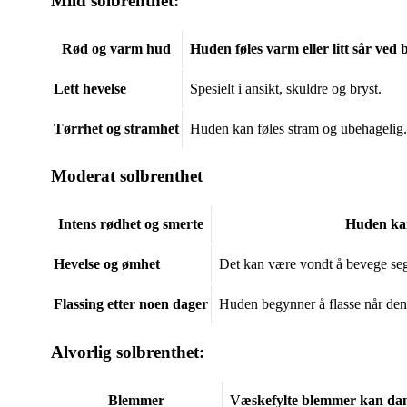
Mild solbrenthet:
Rød og varm hud
Huden føles varm eller litt sår ved 
Lett hevelse
Spesielt i ansikt, skuldre og bryst.
Tørrhet og stramhet
Huden kan føles stram og ubehagelig.
Moderat solbrenthet
Intens rødhet og smerte
Huden kan 
Hevelse og ømhet
Det kan være vondt å bevege seg 
Flassing etter noen dager
Huden begynner å flasse når den
Alvorlig solbrenthet:
Blemmer
Væskefylte blemmer kan dan