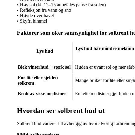
• Høy sol (kl. 12–15 anbefales pause fra solen)
• Refleksjon fra vann og snø
• Høyde over havet
• Skyfri himmel
Faktorer som øker sannsynlighet for solbrent h
Lys hud har mindre melanin o
Lys hud
Blek vinterhud + sterk sol
Huden er uvant sol og mer sårbar
For lite eller sjelden
Mange bruker for lite eller smør
solkrem
Bruk av visse medisiner
Enkelte medisiner gjør huden me
Hvordan ser solbrent hud ut
Solbrent hud varierer litt avhengig av hvor alvorlig forbrennin