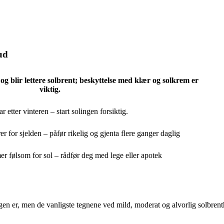
ud
g blir lettere solbrent; beskyttelse med klær og solkrem er
viktig.
 etter vinteren – start solingen forsiktig.
er for sjelden – påfør rikelig og gjenta flere ganger daglig
r følsom for sol – rådfør deg med lege eller apotek
gen er, men de vanligste tegnene ved mild, moderat og alvorlig solbrenth