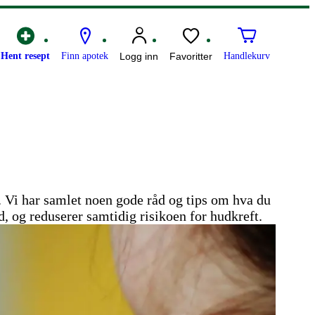
Hent resept
Finn apotek
Logg inn
Favoritter
Handlekurv
r. Vi har samlet noen gode råd og tips om hva du
d, og reduserer samtidig risikoen for hudkreft.