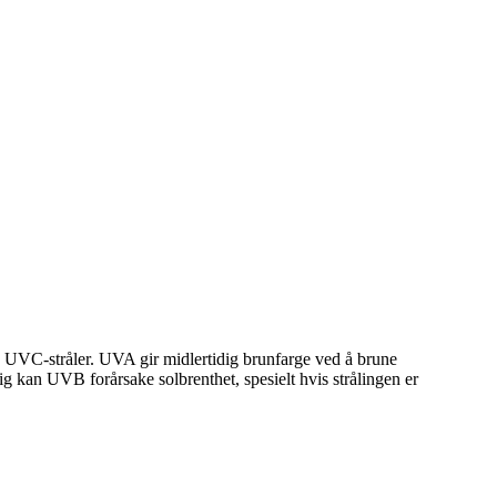
og UVC-stråler. UVA gir midlertidig brunfarge ved å brune
g kan UVB forårsake solbrenthet, spesielt hvis strålingen er