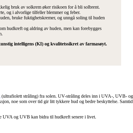
kkelig bruk av solkrem øker risikoen for å bli solbrent.
e, og i alvorlige tilfeller blemmer og feber.
 huden, bruke fuktighetskremer, og unngå soling til huden
 som hudkreft og aldring av huden, men kan forebygges
m.
stig intelligens (KI) og kvalitetssikret av farmasøyt.
g
(ultrafiolett stråling) fra solen. UV-stråling deles inn i UVA-, UVB- 
n, noe som over tid gir litt tykkere hud og bedre beskyttelse. Samtidi
e UVA og UVB kan bidra til hudkreft senere i livet.