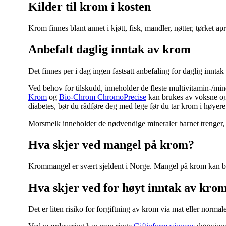
Kilder til krom i kosten
Krom finnes blant annet i kjøtt, fisk, mandler, nøtter, tørket ap
Anbefalt daglig inntak av krom
Det finnes per i dag ingen fastsatt anbefaling for daglig innta
Ved behov for tilskudd, inneholder de fleste multivitamin-/min
Krom
og
Bio-Chrom ChromoPrecise
kan brukes av voksne og
diabetes, bør du rådføre deg med lege før du tar krom i høyere
Morsmelk inneholder de nødvendige mineraler barnet trenger, så
Hva skjer ved mangel på krom?
Krommangel er svært sjeldent i Norge. Mangel på krom kan blan
Hva skjer ved for høyt inntak av kro
Det er liten risiko for forgiftning av krom via mat eller norma