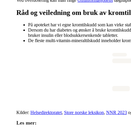
Ved overdosering kan man ringe
Giftinformasjonens
døgnåpne 
Råd og veiledning om bruk av kromti
På apoteket har vi egne kromtilskudd som kan virke sta
Dersom du har diabetes og ønsker å bruke kromtilskudd
bruker insulin eller blodsukkersenkende tabletter.
De fleste multi-vitamin-mineraltilskudd inneholder krom
Kilder:
Helsedirektoratet
,
Store norske leksikon
,
NNR 2023
og
Les mer: