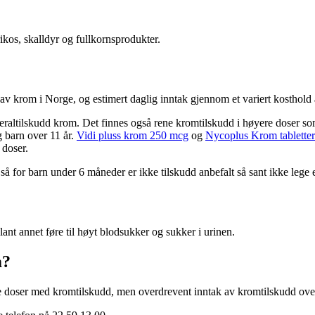
rikos, skalldyr og fullkornsprodukter.
k av krom i Norge, og estimert daglig inntak gjennom et variert kosthold 
eraltilskudd krom. Det finnes også rene kromtilskudd i høyere doser som
 barn over 11 år.
Vidi pluss krom 250 mcg
og
Nycoplus Krom tablette
 doser.
 for barn under 6 måneder er ikke tilskudd anbefalt så sant ikke lege el
t annet føre til høyt blodsukker og sukker i urinen.
m?
le doser med kromtilskudd, men overdrevent inntak av kromtilskudd over t