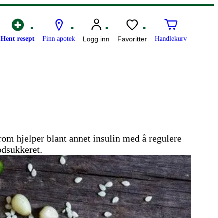
Hent resept
Finn apotek
Logg inn
Favoritter
Handlekurv
om hjelper blant annet insulin med å regulere
odsukkeret.