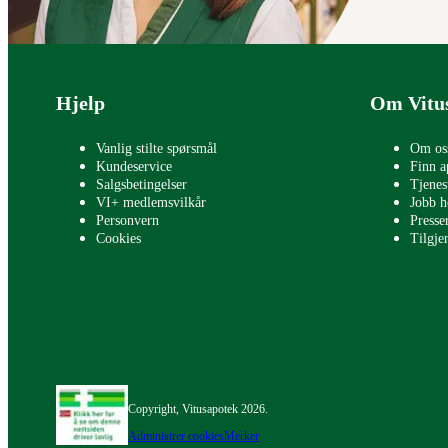
Bunntekst
Hjelp
Om Vitu
Vanlig stilte spørsmål
Om os
Kundeservice
Finn a
Salgsbetingelser
Tjenes
VI+ medlemsvilkår
Jobb h
Personvern
Press
Cookies
Tilgje
Copyright, Vitusapotek 2026.
Administrer cookies
Merker