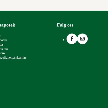
sapotek
Følg oss
Facebook
Instagram
s
potek
ter
os oss
erom
ngelighetserklæring