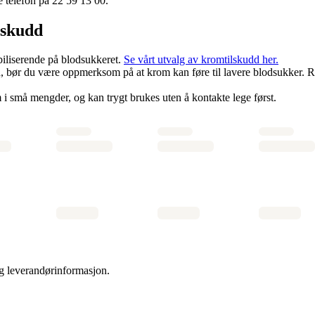
telefon på 22 59 13 00.
lskudd
biliserende på blodsukkeret.
Se vårt utvalg av kromtilskudd her.
, bør du være oppmerksom på at krom kan føre til lavere blodsukker. R
 i små mengder, og kan trygt brukes uten å kontakte lege først.
 leverandørinformasjon.