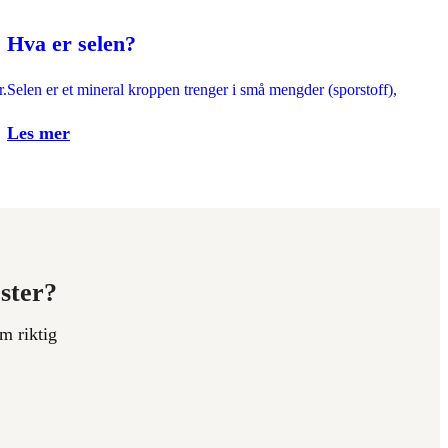
Hva er selen?
r.
Selen er et mineral kroppen trenger i små mengder (sporstoff), og utgj
Les mer
ester?
m riktig