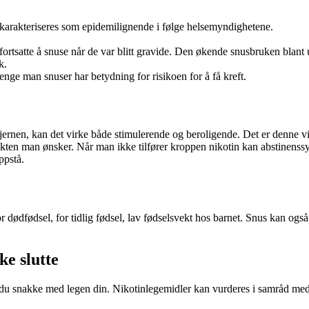
karakteriseres som epidemilignende i følge helsemyndighetene.
rtsatte å snuse når de var blitt gravide. Den økende snusbruken blant u
k.
nge man snuser har betydning for risikoen for å få kreft.
jernen, kan det virke både stimulerende og beroligende. Det er denne 
ffekten man ønsker. Når man ikke tilfører kroppen nikotin kan abstine
ppstå.
or dødfødsel, for tidlig fødsel, lav fødselsvekt hos barnet. Snus kan og
ke slutte
 du snakke med legen din. Nikotinlegemidler kan vurderes i samråd med 