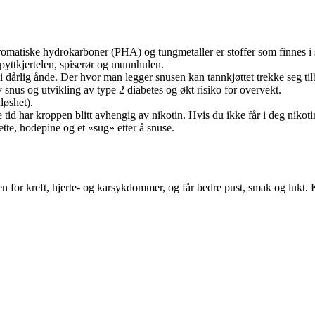
matiske hydrokarboner (PHA) og tungmetaller er stoffer som finnes i s
spyttkjertelen, spiserør og munnhulen.
dårlig ånde. Der hvor man legger snusen kan tannkjøttet trekke seg tilb
nus og utvikling av type 2 diabetes og økt risiko for overvekt.
nløshet).
e tid har kroppen blitt avhengig av nikotin. Hvis du ikke får i deg ni
tte, hodepine og et «sug» etter å snuse.
en for kreft, hjerte- og karsykdommer, og får bedre pust, smak og lukt. 