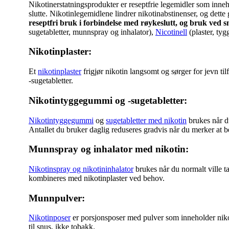
Nikotinerstatningsprodukter er reseptfrie legemidler som inneh
slutte. Nikotinlegemidlene lindrer nikotinabstinenser, og dette
reseptfri bruk i forbindelse med røykeslutt, og bruk ved s
sugetabletter, munnspray og inhalator),
Nicotinell
(plaster, ty
Nikotinplaster:
Et
nikotinplaster
frigjør nikotin langsomt og sørger for jevn t
-sugetabletter.
Nikotintyggegummi og -sugetabletter:
Nikotintyggegummi
og
sugetabletter med nikotin
brukes når du
Antallet du bruker daglig reduseres gradvis når du merker at b
Munnspray og inhalator med nikotin:
Nikotinspray og nikotininhalator
brukes når du normalt ville t
kombineres med nikotinplaster ved behov.
Munnpulver:
Nikotinposer
er porsjonsposer med pulver som inneholder niko
til snus, ikke tobakk.