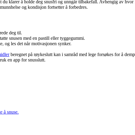
t du klarer å holde deg snusfri og unngår tilbakefall. Avhengig av hvor
unnhelse og kondisjon fortsetter å forbedres.
ede deg til.
tatte snusen med en pastill eller tyggegummi.
e, og les det når motivasjonen synker.
idler
beregnet på røykeslutt kan i samråd med lege forsøkes for å dempe
ruk en app for snusslutt.
te å snuse.