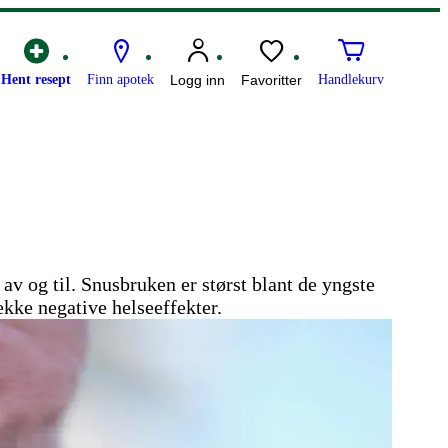
Hent resept
Finn apotek
Logg inn
Favoritter
Handlekurv
av og til. Snusbruken er størst blant de yngste
kke negative helseeffekter.