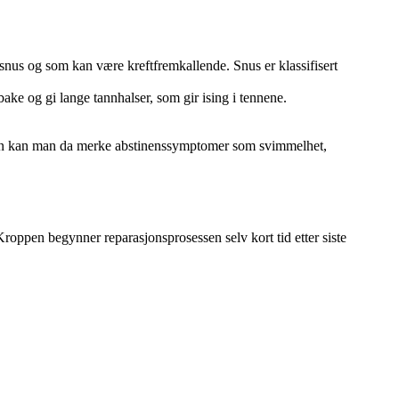
nus og som kan være kreftfremkallende. Snus er klassifisert
ake og gi lange tannhalser, som gir ising i tennene.
kotin kan man da merke abstinenssymptomer som svimmelhet,
Kroppen begynner reparasjonsprosessen selv kort tid etter siste