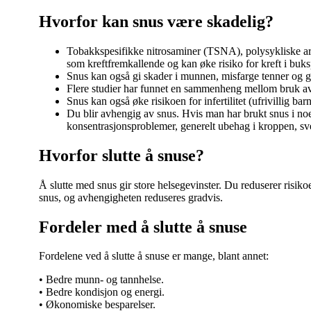
Hvorfor kan snus være skadelig?
Tobakkspesifikke nitrosaminer (TSNA), polysykliske aro
som kreftfremkallende og kan øke risiko for kreft i buk
Snus kan også gi skader i munnen, misfarge tenner og gi 
Flere studier har funnet en sammenheng mellom bruk av s
Snus kan også øke risikoen for infertilitet (ufrivillig bar
Du blir avhengig av snus. Hvis man har brukt snus i no
konsentrasjonsproblemer, generelt ubehag i kroppen, sve
Hvorfor slutte å snuse?
Å slutte med snus gir store helsegevinster. Du reduserer risiko
snus, og avhengigheten reduseres gradvis.
Fordeler med å slutte å snuse
Fordelene ved å slutte å snuse er mange, blant annet:
• Bedre munn- og tannhelse.
• Bedre kondisjon og energi.
• Økonomiske besparelser.