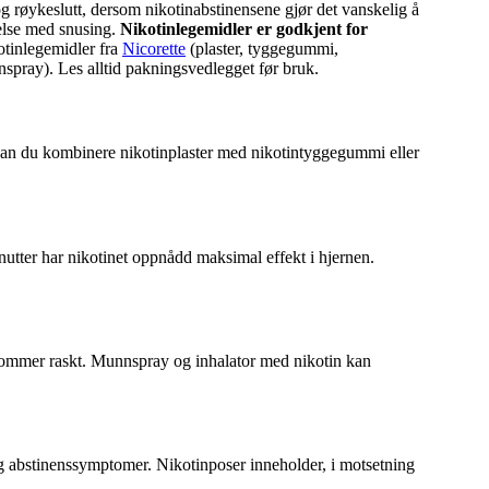
g røykeslutt, dersom nikotinabstinensene gjør det vanskelig å
delse med snusing.
Nikotinlegemidler er godkjent for
otinlegemidler fra
Nicorette
(plaster, tyggegummi,
pray). Les alltid pakningsvedlegget før bruk.
, kan du kombinere nikotinplaster med nikotintyggegummi eller
nutter har nikotinet oppnådd maksimal effekt i hjernen.
en kommer raskt. Munnspray og inhalator med nikotin kan
 abstinenssymptomer. Nikotinposer inneholder, i motsetning