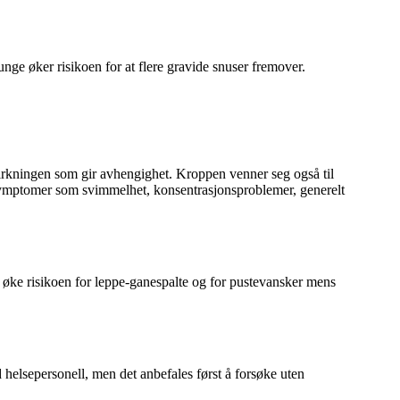
nge øker risikoen for at flere gravide snuser fremover.
virkningen som gir avhengighet. Kroppen venner seg også til
nssymptomer som svimmelhet, konsentrasjonsproblemer, generelt
så øke risikoen for leppe-ganespalte og for pustevansker mens
helsepersonell, men det anbefales først å forsøke uten