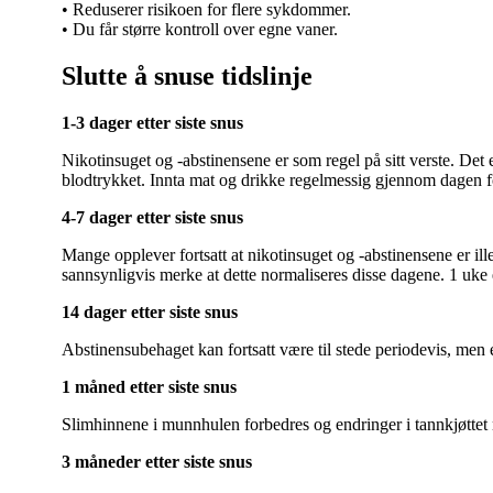
• Reduserer risikoen for flere sykdommer.
• Du får større kontroll over egne vaner.
Slutte å snuse tidslinje
1-3 dager etter siste snus
Nikotinsuget og -abstinensene er som regel på sitt verste. D
blodtrykket. Innta mat og drikke regelmessig gjennom dagen for
4-7 dager etter siste snus
Mange opplever fortsatt at nikotinsuget og -abstinensene er i
sannsynligvis merke at dette normaliseres disse dagene. 1 uke et
14 dager etter siste snus
Abstinensubehaget kan fortsatt være til stede periodevis, men er 
1 måned etter siste snus
Slimhinnene i munnhulen forbedres og endringer i tannkjøttet n
3 måneder etter siste snus