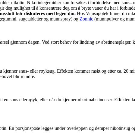
older nikotin. Nikotinlegemidler kan forsøkes i forbindelse med snus- o
 gir deg mulighet til å konsentrere deg om å bryte vaner du har i forbin
nusslutt bør diskuteres med legen din.
Hos Vitusapotek finner du nik
ggegummi, sugetabletter og munnspray) og
Zonnic
(munnpulver og munns
ilførsel gjennom dagen. Ved stort behov for lindring av abstinensplager
 kjenner snus- eller røyksug. Effekten kommer raskt og etter ca. 20 mi
ehovet blir mindre.
att en snus eller røyk, eller når du kjenner nikotinabstinenser. Effekt
tin. En porsjonspose legges under overleppen og demper nikotinsug og