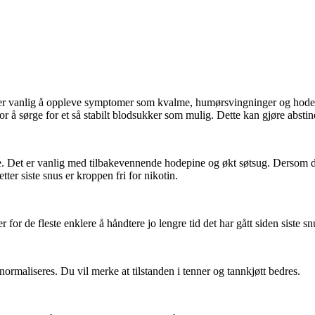
et er vanlig å oppleve symptomer som kvalme, humørsvingninger og hode
 å sørge for et så stabilt blodsukker som mulig. Dette kan gjøre abstine
lle. Det er vanlig med tilbakevennende hodepine og økt søtsug. Dersom d
ter siste snus er kroppen fri for nikotin.
for de fleste enklere å håndtere jo lengre tid det har gått siden siste sn
ormaliseres. Du vil merke at tilstanden i tenner og tannkjøtt bedres.