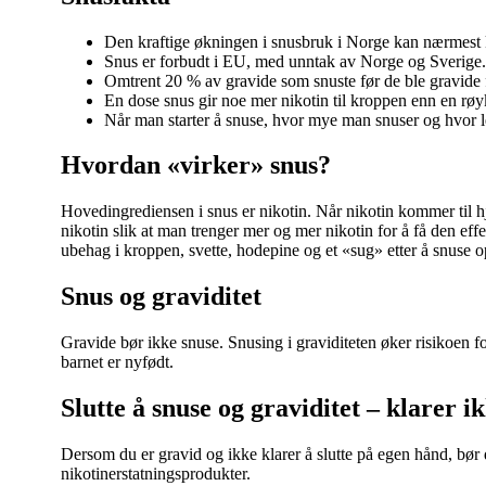
Den kraftige økningen i snusbruk i Norge kan nærmest 
Snus er forbudt i EU, med unntak av Norge og Sverige.
Omtrent 20 % av gravide som snuste før de ble gravide fo
En dose snus gir noe mer nikotin til kroppen enn en røy
Når man starter å snuse, hvor mye man snuser og hvor le
Hvordan «virker» snus?
Hovedingrediensen i snus er nikotin. Når nikotin kommer til h
nikotin slik at man trenger mer og mer nikotin for å få den e
ubehag i kroppen, svette, hodepine og et «sug» etter å snuse o
Snus og graviditet
Gravide bør ikke snuse. Snusing i graviditeten øker risikoen f
barnet er nyfødt.
Slutte å snuse og graviditet – klarer ik
Dersom du er gravid og ikke klarer å slutte på egen hånd, bør
nikotinerstatningsprodukter.