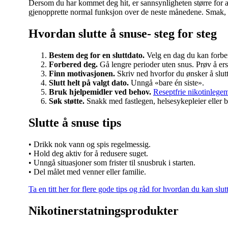
Dersom du har kommet deg hit, er sannsynligheten større for a
gjenopprette normal funksjon over de neste månedene. Smak, m
Hvordan slutte å snuse- steg for steg
Bestem deg for en sluttdato.
Velg en dag du kan forber
Forbered deg.
Gå lengre perioder uten snus. Prøv å ers
Finn motivasjonen.
Skriv ned hvorfor du ønsker å slutt
Slutt helt på valgt dato.
Unngå «bare én siste».
Bruk hjelpemidler ved behov.
Reseptfrie nikotinlegem
Søk støtte.
Snakk med fastlegen, helsesykepleier eller b
Slutte å snuse tips
• Drikk nok vann og spis regelmessig.
• Hold deg aktiv for å redusere suget.
• Unngå situasjoner som frister til snusbruk i starten.
• Del målet med venner eller familie.
Ta en titt her for flere gode tips og råd for hvordan du kan slut
Nikotinerstatningsprodukter