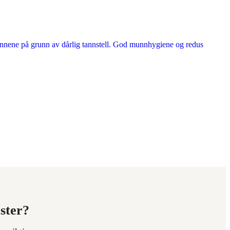
 tennene på grunn av dårlig tannstell. God munnhygiene og redusert sukke
ester?