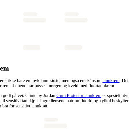
rem
bærer ikke bare en myk tannbørste, men også en skånsom
tannkrem
. Det
m er ren. Tennene bør pusses morgen og kveld med fluortannkrem.
u godt på vei. Clinic by Jordan
Gum Protector tannkrem
er spesielt utv
til sensitivt tannkjøtt. Ingrediensene natriumfluorid og xylitol beskytte
ra for sensitivt tannkjøtt.