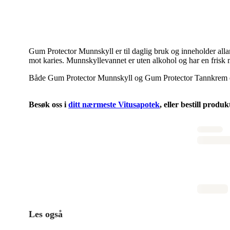
Gum Protector Munnskyll er til daglig bruk og inneholder allan
mot karies. Munnskyllevannet er uten alkohol og har en frisk
Både Gum Protector Munnskyll og Gum Protector Tannkrem er kl
Besøk oss i
ditt nærmeste Vitusapotek
, eller bestill prod
Les også