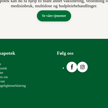
apotek kan du få hjelp til blant annet vaksinering, veiledning o
medisinbruk, multidose og hudpleiebehandlinger.
Se våre tjenester
sapotek
Følg oss
Facebook
Instagram
s
potek
ter
os oss
erom
ngelighetserklæring