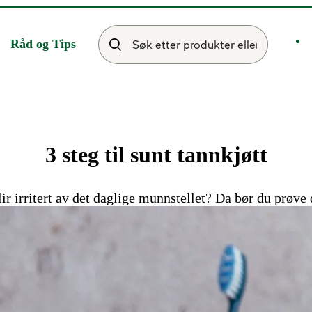
Råd og Tips
3 steg til sunt tannkjøtt
ir irritert av det daglige munnstellet? Da bør du prøve d