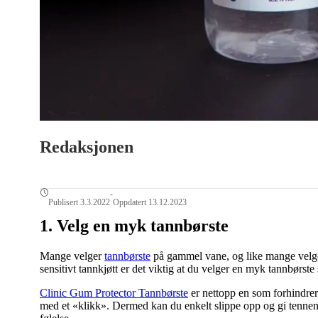
Redaksjonen
-
Publisert 3.3.2022
Oppdatert 13.12.2023
1. Velg en myk tannbørste
Mange velger
tannbørste
på gammel vane, og like mange velger
sensitivt tannkjøtt er det viktig at du velger en myk tannbørste 
Clinic Gum Protector Tannbørste
er nettopp en som forhindrer 
med et «klikk». Dermed kan du enkelt slippe opp og gi tennene