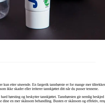
 kun etter utseende. En fargerik tannbørste er for mange mer tiltrekke
som ikke skader eller irriterer tannkjøttet ditt når du pusser tennene.
hard børsting og beskytter tannkjøttet. Tannbørsten gir nemlig beskjed n
 dine en mer skånsom behandling. Busten er skånsom og effektiv, rengjø