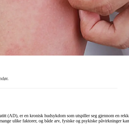
ndør.
titt (AD), er en kronisk hudsykdom som utspiller seg gjennom en rekke s
ange ulike faktorer, og både arv, fysiske og psykiske påvirkninger ka