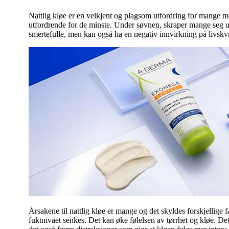
Nattlig kløe er en velkjent og plagsom utfordring for mange 
utfordrende for de minste. Under søvnen, skraper mange seg u
smertefulle, men kan også ha en negativ innvirkning på livskva
Årsakene til nattlig kløe er mange og det skyldes forskjellig
fuktnivået senkes. Det kan øke følelsen av tørrhet og kløe. D