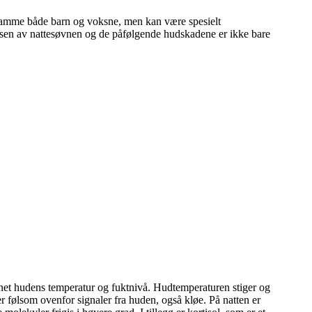
 ramme både barn og voksne, men kan være spesielt
elsen av nattesøvnen og de påfølgende hudskadene er ikke bare
annet hudens temperatur og fuktnivå. Hudtemperaturen stiger og
r følsom ovenfor signaler fra huden, også kløe. På natten er