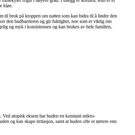
olekyler frigis i høyere grad. I tillegg er kortisol, som er et
e kløe.
rem til bruk på kroppen om natten som kan bidra til å lindre den
ker den hudbarrieren og gir fuktighet, noe som er viktig om
elig og myk i konsistensen og kan brukes av hele familien,
t. Ved atopisk eksem har huden en konstant mikro-
uden og kan skape irritasjon, samt at huden ofte er tørrere enn