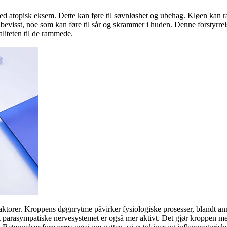
med atopisk eksem. Dette kan føre til søvnløshet og ubehag. Kløen kan
bevisst, noe som kan føre til sår og skrammer i huden. Denne forstyrr
liteten til de rammede.
e faktorer. Kroppens døgnrytme påvirker fysiologiske prosesser, blandt 
et parasympatiske nervesystemet er også mer aktivt. Det gjør kroppen me