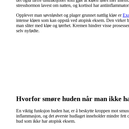
det også færre distraksjoner som gjør at kløen føles mer intens
stresshormon lavest om natten, og kortisol har antiinflammato
Opplever man søvnløshet og plager grunnet nattlig kløe er
Ex
intense kløen som kan oppstå ved atopisk eksem. Den virker be
man sliter med kløe og tørrhet. Kremen hindrer visse prosess
selv nyfødte.
Hvorfor smøre huden når man ikke h
En viktig funksjon huden har, er å beskytte kroppen mot smus
inflammasjon, og det øverste hudlaget inneholder mindre fett og
hud som ikke har atopisk eksem.