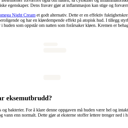
. Betennelser forværres også om natten, så cytokiner og inflammatoriske m
riske egenskaper. Dens fravær gjør at inflammasjon kan stige og forværr
omega Night Cream
et godt alternativ. Dette er en effektiv fuktighetsk
roligende og har en kløedempende effekt på atopisk hud. I tillegg styr
er i huden som oppstår om natten som forårsaker kløen. Kremen er behag
ar eksemutbrudd?
s og bakterier. For å klare denne oppgaven må huden være hel og intak
 vann enn normalt. Dette gjør at eksterne stoffer lettere trenger ned i h