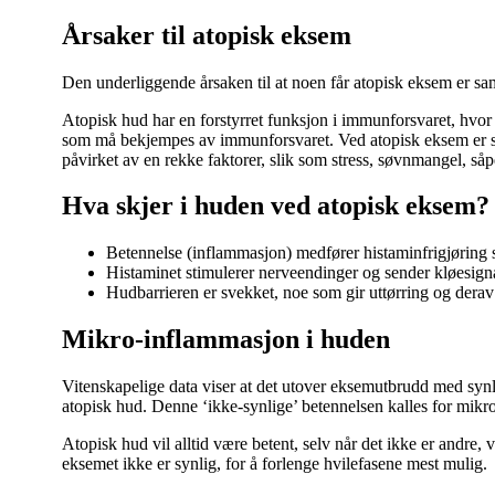
Årsaker til atopisk eksem
Den underliggende årsaken til at noen får atopisk eksem er sam
Atopisk hud har en forstyrret funksjon i immunforsvaret, hvor d
som må bekjempes av immunforsvaret. Ved atopisk eksem er sam
påvirket av en rekke faktorer, slik som stress, søvnmangel, såp
Hva skjer i huden ved atopisk eksem?
Betennelse (inflammasjon) medfører histaminfrigjøring s
Histaminet stimulerer nerveendinger og sender kløesignal
Hudbarrieren er svekket, noe som gir uttørring og derav øk
Mikro-inflammasjon i huden
Vitenskapelige data viser at det utover eksemutbrudd med synli
atopisk hud. Denne ‘ikke-synlige’ betennelsen kalles for mikro
Atopisk hud vil alltid være betent, selv når det ikke er andre, v
eksemet ikke er synlig, for å forlenge hvilefasene mest mulig.