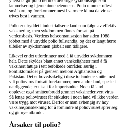
ytterst få gir polio derimot alvorlige sykdomstegn som
lammelser og hjernehinnebetennelse. Polio rammer oftest
små barn, og forekommer mest i varmere klima da viruset
trives best i varmen.
Polio er utryddet i industrialiserte land som følge av effektiv
vaksinering, men sykdommen finnes fortsatt på
verdensbasis. Verdens helseorganisasjon har siden 1988
jobbet med å utrydde polio fullstendig, og det er langt færre
tilfeller av sykdommen globalt enn tidligere.
Likevel er det utfordringer med å få utryddet sykdommen
helt. Dette skyldes blant annet vanskeligheter med å få
vaksinert fattige i tett befolkede områder, særlig i
konfliktområder på grensen mellom Afghanistan og
Pakistan. Det er hovedsakelig i disse to landene smitte med
vilt poliovirus fortsatt forekommer, men andre land, spesielt
nærliggende, er utsatt for importsmitte. Noen få land
opplever også smitteutbrudd grunnet vaksinederivert virus.
Så lenge polioviruset får sirkulere i noen land vil ikke verden
være trygg mot viruset. Derfor er man avhengig av høy
vaksinasjonsdekning for å forhindre at polioviruset sprer seg
og gir nye utbrudd.
Årsaker til polio?