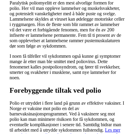
Paralytisk poliomyelitt er den mest alvorlige formen for
polio. Her vil man oppleve lammelser og muskelsvakheter,
og potensielt vanskeligheter med å både puste og svelge.
Lammelsene skyldes at viruset kan ødelegge motoriske celler
i ryggmargen. Hos de fleste som blir rammet av lammelser
vil det være et forbigående fenomen, men for én av 200
infiserte er lammelsene permanente. Fem til ti prosent av de
som opplevelser at lammelsene rammer pustemuskulaturen
dør som følge av sykdommen.
I noen få tilfeller vil sykdommen også kunne gi symptomer
mange år etter man ble smittet med poliovirus. Dette
fenomenet kalles postpoliosyndrom, og fører til svekkelser,
smerter og svakheter i musklene, samt nye lammelser for
noen.
Forebyggende tiltak ved polio
Polio er utryddet i flere land på grunn av effektive vaksiner. I
Norge er vaksine mot polio en del av
barnevaksinasjonsprogrammet. Ved å vaksinere seg mot
polio kan man minimere risikoen for få sykdommen, og
eventuelle komplikasjoner i senere tid. Samtidig bidrar man
til arbeidet med å utrydde sykdommen fullstendig.
Les mer