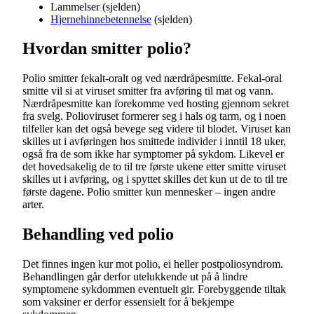
Lammelser (sjelden)
Hjernehinnebetennelse
(sjelden)
Hvordan smitter polio?
Polio smitter fekalt-oralt og ved nærdråpesmitte. Fekal-oral
smitte vil si at viruset smitter fra avføring til mat og vann.
Nærdråpesmitte kan forekomme ved hosting gjennom sekret
fra svelg. Polioviruset formerer seg i hals og tarm, og i noen
tilfeller kan det også bevege seg videre til blodet. Viruset kan
skilles ut i avføringen hos smittede individer i inntil 18 uker,
også fra de som ikke har symptomer på sykdom. Likevel er
det hovedsakelig de to til tre første ukene etter smitte viruset
skilles ut i avføring, og i spyttet skilles det kun ut de to til tre
første dagene. Polio smitter kun mennesker – ingen andre
arter.
Behandling ved polio
Det finnes ingen kur mot polio, ei heller postpoliosyndrom.
Behandlingen går derfor utelukkende ut på å lindre
symptomene sykdommen eventuelt gir. Forebyggende tiltak
som vaksiner er derfor essensielt for å bekjempe