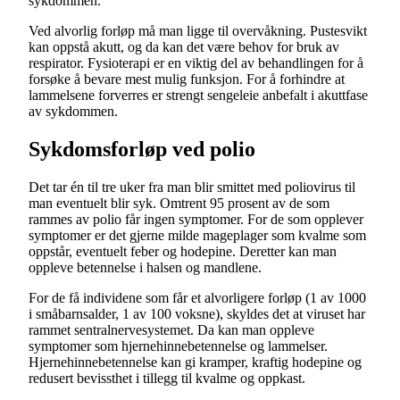
sykdommen.
Ved alvorlig forløp må man ligge til overvåkning. Pustesvikt
kan oppstå akutt, og da kan det være behov for bruk av
respirator. Fysioterapi er en viktig del av behandlingen for å
forsøke å bevare mest mulig funksjon. For å forhindre at
lammelsene forverres er strengt sengeleie anbefalt i akuttfase
av sykdommen.
Sykdomsforløp ved polio
Det tar én til tre uker fra man blir smittet med poliovirus til
man eventuelt blir syk. Omtrent 95 prosent av de som
rammes av polio får ingen symptomer. For de som opplever
symptomer er det gjerne milde mageplager som kvalme som
oppstår, eventuelt feber og hodepine. Deretter kan man
oppleve betennelse i halsen og mandlene.
For de få individene som får et alvorligere forløp (1 av 1000
i småbarnsalder, 1 av 100 voksne), skyldes det at viruset har
rammet sentralnervesystemet. Da kan man oppleve
symptomer som hjernehinnebetennelse og lammelser.
Hjernehinnebetennelse kan gi kramper, kraftig hodepine og
redusert bevissthet i tillegg til kvalme og oppkast.