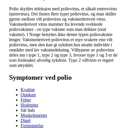
Polio skyldes infeksjon med poliovirus, et såkalt enterovirus
(tarmvirus). Det finnes flere typer poliovirus, og man skiller
gjerne mellom vilt poliovirus og vaksinederivert virus.
Vaksinederivert virus stammer fra levende svekkede
poliovaksiner - en type vaksine som man drikker (oral
vaksine). I Norge benyttes ikke denne typen poliovaksine
lenger. Vaksinederivert poliovirus er mye svakere enn vilt
poliovirus, men den kan gi sykdom hos utsatte individer i
områder med lav vaksinedekning. Villtypene av poliovirus
deles inn i type 1, type 2 og type 3, hvorav type 1 og 3 er de
som forårsaker alvorlig sykdom. Type 2 villvirus er regnet
som utryddet.
Symptomer ved polio
Kvalme
Oppkast
Feber
Hodepine
Sår hals
Muskelsmerter
Diaré
Forstoppelse