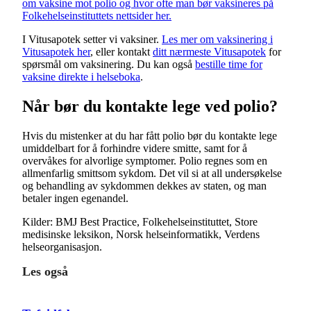
om vaksine mot polio og hvor ofte man bør vaksineres på
Folkehelseinstituttets nettsider her.
I Vitusapotek setter vi vaksiner.
Les mer om vaksinering i
Vitusapotek her
, eller kontakt
ditt nærmeste Vitusapotek
for
spørsmål om vaksinering. Du kan også
bestille time for
vaksine direkte i helseboka
.
Når bør du kontakte lege ved polio?
Hvis du mistenker at du har fått polio bør du kontakte lege
umiddelbart for å forhindre videre smitte, samt for å
overvåkes for alvorlige symptomer. Polio regnes som en
allmenfarlig smittsom sykdom. Det vil si at all undersøkelse
og behandling av sykdommen dekkes av staten, og man
betaler ingen egenandel.
Kilder: BMJ Best Practice, Folkehelseinstituttet, Store
medisinske leksikon, Norsk helseinformatikk, Verdens
helseorganisasjon.
Les også