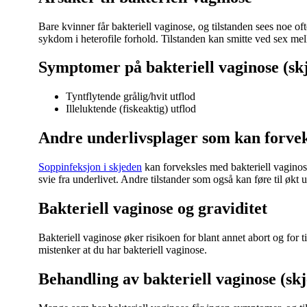
Bare kvinner får bakteriell vaginose, og tilstanden sees noe of
sykdom i heterofile forhold. Tilstanden kan smitte ved sex me
Symptomer på bakteriell vaginose (sk
Tyntflytende grålig/hvit utflod
Illeluktende (fiskeaktig) utflod
Andre underlivsplager som kan forvek
Soppinfeksjon i skjeden
kan forveksles med bakteriell vaginos
svie fra underlivet. Andre tilstander som også kan føre til økt 
Bakteriell vaginose og graviditet
Bakteriell vaginose øker risikoen for blant annet abort og for
mistenker at du har bakteriell vaginose.
Behandling av bakteriell vaginose (sk