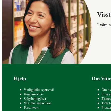
Visst
I våre 
Bunntekst
Hjelp
Om Vitu
Vanlig stilte spørsmål
Om os
Kundeservice
Finn a
Salgsbetingelser
Tjenes
VI+ medlemsvilkår
Jobb h
Personvern
Press