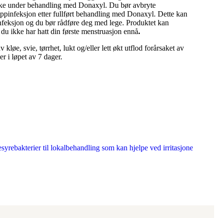
 ikke under behandling med Donaxyl. Du bør avbryte
ppinfeksjon etter fullført behandling med Donaxyl. Dette kan
infeksjon og du bør rådføre deg med lege. Produktet kan
 du ikke har hatt din første menstruasjon ennå
.
e, svie, tørrhet, lukt og​/​eller lett økt utflod forårsaket av
r i løpet av 7 dager.
syrebakterier til lokalbehandling som kan hjelpe ved irritasjoner og ub