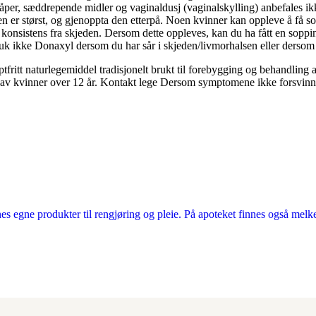
 såper, sæddrepende midler og vaginaldusj (vaginalskylling) anbefales
 er størst, og gjenoppta den etterpå. Noen kvinner kan oppleve å få so
 konsistens fra skjeden. Dersom dette oppleves, kan du ha fått en sopp
Bruk ikke Donaxyl dersom du har sår i skjeden/livmorhalsen eller dersom
itt naturlegemiddel tradisjonelt brukt til forebygging og behandling av klø
s av kvinner over 12 år. Kontakt lege Dersom symptomene ikke forsvinne
es egne produkter til rengjøring og pleie. På apoteket finnes også melke