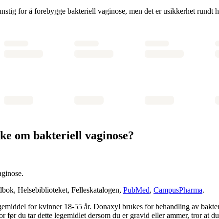
nstig for å forebygge bakteriell vaginose, men det er usikkerhet rundt 
ke om bakteriell vaginose?
aginose.
bok, Helsebiblioteket, Felleskatalogen,
PubMed
,
CampusPharma
.
 legemiddel for kvinner 18-55 år. Donaxyl brukes for behandling av bakt
or før du tar dette legemidlet dersom du er gravid eller ammer, tror at d