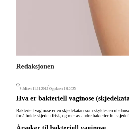
Redaksjonen
-
Publisert 11.11.2015
Oppdatert 1.9.2025
Hva er bakteriell vaginose (skjedekat
Bakteriell vaginose er en skjedekatarr som skyldes en ubalanse
for å holde skjeden frisk, og mer av andre bakterier fra skjedef
Årsaker til bakteriell vaginose