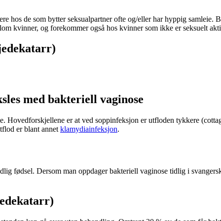
tere hos de som bytter seksualpartner ofte og/eller har hyppig samleie. 
llom kvinner, og forekommer også hos kvinner som ikke er seksuelt akti
jedekatarr)
sles med bakteriell vaginose
e. Hovedforskjellene er at ved soppinfeksjon er utfloden tykkere (cott
utflod er blant annet
klamydiainfeksjon
.
 tidlig fødsel. Dersom man oppdager bakteriell vaginose tidlig i svange
jedekatarr)