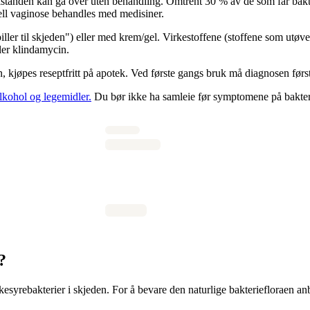
lstanden kan gå over uten behandling. Omtrent 30 % av de som får bakte
ell vaginose behandles med medisiner.
piller til skjeden") eller med krem/gel. Virkestoffene (stoffene som utø
ler klindamycin.
, kjøpes reseptfritt på apotek. Ved første gangs bruk må diagnosen først
lkohol og legemidler.
Du bør ikke ha samleie før symptomene på bakteri
?
yrebakterier i skjeden. For å bevare den naturlige bakteriefloraen an