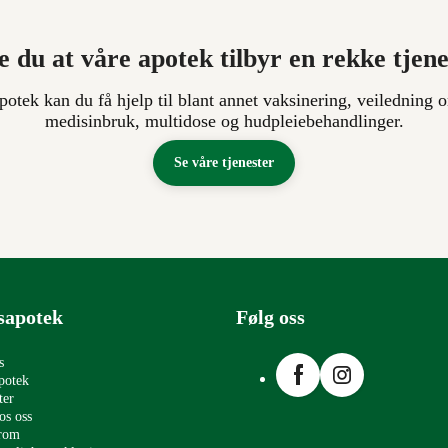
e du at våre apotek tilbyr en rekke tjen
apotek kan du få hjelp til blant annet vaksinering, veiledning o
medisinbruk, multidose og hudpleiebehandlinger.
Se våre tjenester
sapotek
Følg oss
Facebook
Instagram
s
potek
ter
os oss
erom