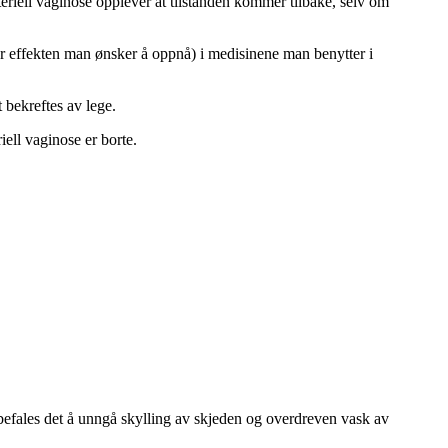
riell vaginose opplever at tilstanden kommer tilbake, selv om
ver effekten man ønsker å oppnå) i medisinene man benytter i
 bekreftes av lege.
ell vaginose er borte.
befales det å unngå skylling av skjeden og overdreven vask av