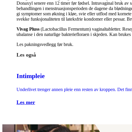
Donaxyl senere enn 12 timer før fødsel. Intravaginal bruk av
behandlingen i menstruasjonsperioden de dagene da blødningen
gi symptomer som økning i kløe, svie eller utflod med kornete
svekke funksjonaliteten til lateksfrie kondomer eller pessar. 
Vivag Pluss
(Lactobacillus Fermentum) vaginaltabletter. Reseptfr
ubalanse i den naturlige bakteriefloraen i skjeden. Kan bruke
Les pakningsvedlegg før bruk.
Les også
Intimpleie
Underlivet trenger annen pleie enn resten av kroppen. Det finn
Les mer