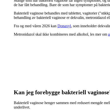
Mange som har bakteriell vaginose får ingen symptomer, og ti
de har fått behandling. Bare de som har symptomer på bakteri
Bakteriell vaginose behandles med tabletter, vagitorier ("stikk
behandling av bakteriell vaginose er dekvalin, metronidazol el
Fra og med våren 2026 kan
Donaxyl
, som inneholder dekvalin
Metronidazol skal ikke kombineres med alkohol, les mer om
a
Kan jeg forebygge bakteriell vaginose
Bakteriell vaginose henger sammen med redusert mengde melkes
underlivet.