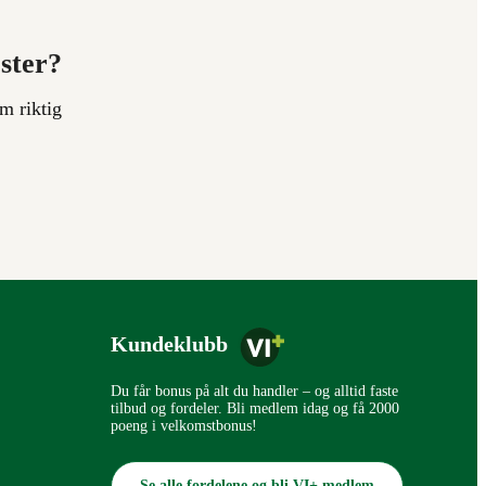
ester?
m riktig
Kundeklubb
Du får bonus på alt du handler – og alltid faste
tilbud og fordeler. Bli medlem idag og få 2000
poeng i velkomstbonus!
Se alle fordelene og bli VI+ medlem