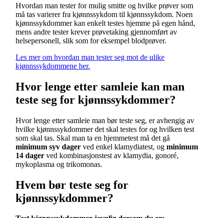
Hvordan man tester for mulig smitte og hvilke prøver som
må tas varierer fra kjønnssykdom til kjønnssykdom. Noen
kjønnssykdommer kan enkelt testes hjemme på egen hånd,
mens andre tester krever prøvetaking gjennomført av
helsepersonell, slik som for eksempel blodprøver.
Les mer om hvordan man tester seg mot de ulike
kjønnssykdommene her.
Hvor lenge etter samleie kan man
teste seg for kjønnssykdommer?
Hvor lenge etter samleie man bør teste seg, er avhengig av
hvilke kjønnssykdommer det skal testes for og hvilken test
som skal tas. Skal man ta en hjemmetest må det gå
minimum syv dager
ved enkel klamydiatest, og
minimum
14 dager
ved kombinasjonstest av klamydia, gonoré,
mykoplasma og trikomonas.
Hvem bør teste seg for
kjønnssykdommer?