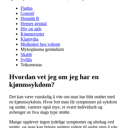
Flatlus
Gonoré
Hepatitt B
Herpes genital
Hiv og aids
Kjønnsvorter
Klamydia
Mollusker hos voksne
Mykoplasma genitalium
Skabb
Syfilis
Trikomonas
Hvordan vet jeg om jeg har en
kjønnssykdom?
Det kan være vanskelig å vite om man har blitt smittet med
en kjønnssykdom. Hvor fort man får symptomer på sykdom
og smitte, varierer også mye, er svært individuelt og
avhenger av hva slags type smitte.
Mange opplever ingen tydelige symptomer og ubehag ved
smitte, og man kan bringe smitten videre til andre uten å vite