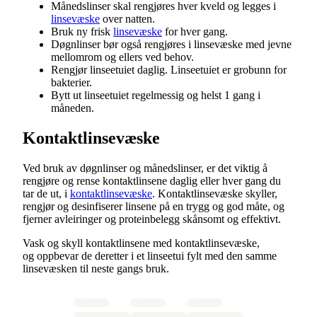
Månedslinser skal rengjøres hver kveld og legges i
linsevæske
over natten.
Bruk ny frisk
linsevæske
for hver gang.
Døgnlinser bør også rengjøres i linsevæske med jevne
mellomrom og ellers ved behov.
Rengjør linseetuiet daglig. Linseetuiet er grobunn for
bakterier.
Bytt ut linseetuiet regelmessig og helst 1 gang i
måneden.
Kontaktlinsevæske
Ved bruk av døgnlinser og månedslinser, er det viktig å
rengjøre og rense kontaktlinsene daglig eller hver gang du
tar de ut, i
kontaktlinsevæske
. Kontaktlinsevæske skyller,
rengjør og desinfiserer linsene på en trygg og god måte, og
fjerner avleiringer og proteinbelegg skånsomt og effektivt.
Vask og skyll kontaktlinsene med kontaktlinsevæske,
og oppbevar de deretter i et linseetui fylt med den samme
linsevæsken til neste gangs bruk.