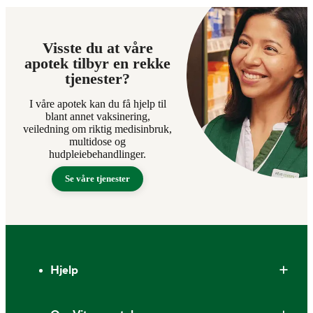
Visste du at våre
apotek tilbyr en rekke
tjenester?
I våre apotek kan du få hjelp til
blant annet vaksinering,
veiledning om riktig medisinbruk,
multidose og
hudpleiebehandlinger.
Se våre tjenester
Bunntekst
Hjelp