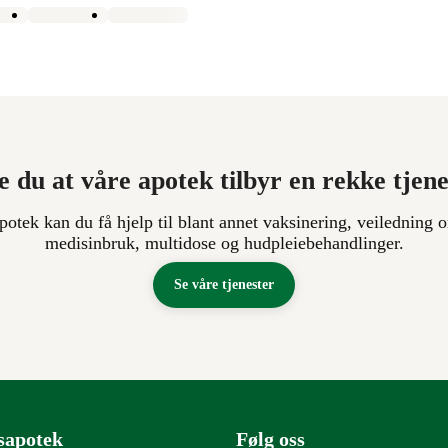
e du at våre apotek tilbyr en rekke tjen
apotek kan du få hjelp til blant annet vaksinering, veiledning o
medisinbruk, multidose og hudpleiebehandlinger.
Se våre tjenester
sapotek
Følg oss