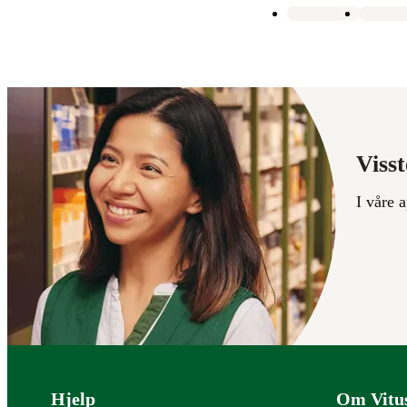
Visst
I våre 
Bunntekst
Hjelp
Om Vitu