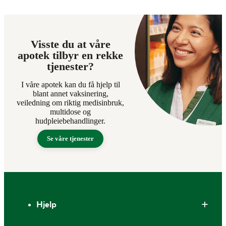
Visste du at våre
apotek tilbyr en rekke
tjenester?
I våre apotek kan du få hjelp til
blant annet vaksinering,
veiledning om riktig medisinbruk,
multidose og
hudpleiebehandlinger.
Se våre tjenester
Bunntekst
Hjelp