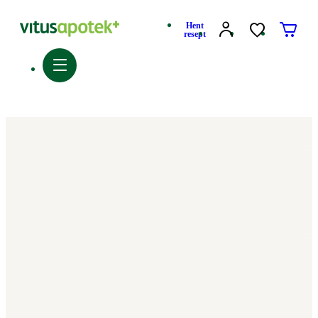
Hent
resept