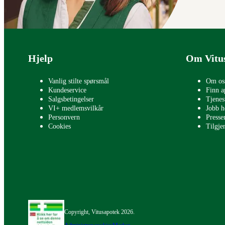
Bunntekst
Hjelp
Om Vitu
Vanlig stilte spørsmål
Om os
Kundeservice
Finn a
Salgsbetingelser
Tjenes
VI+ medlemsvilkår
Jobb h
Personvern
Press
Cookies
Tilgje
Copyright, Vitusapotek 2026.