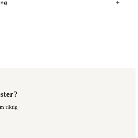
ing
ester?
m riktig