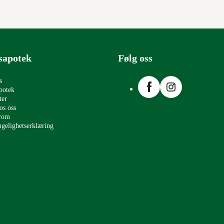
sapotek
Følg oss
Facebook
Instagram
s
potek
ter
os oss
erom
ngelighetserklæring