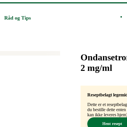
Råd og Tips
Merke
:
Ondansetron
2 mg/ml
Reseptbelagt legemi
Dette er et reseptbela
du bestille dette ente
kan ikke leveres hjem)
Hent resept