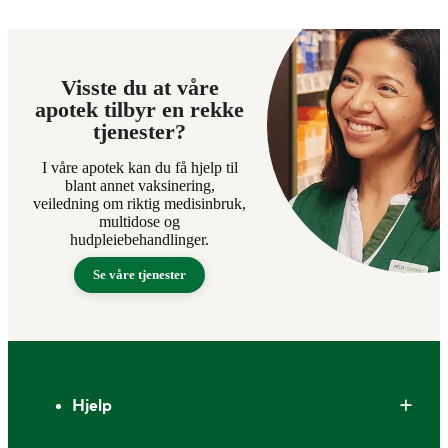
Visste du at våre
apotek tilbyr en rekke
tjenester?
I våre apotek kan du få hjelp til
blant annet vaksinering,
veiledning om riktig medisinbruk,
multidose og
hudpleiebehandlinger.
Se våre tjenester
Bunntekst
Hjelp