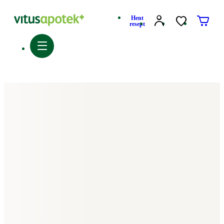
Hent
resept